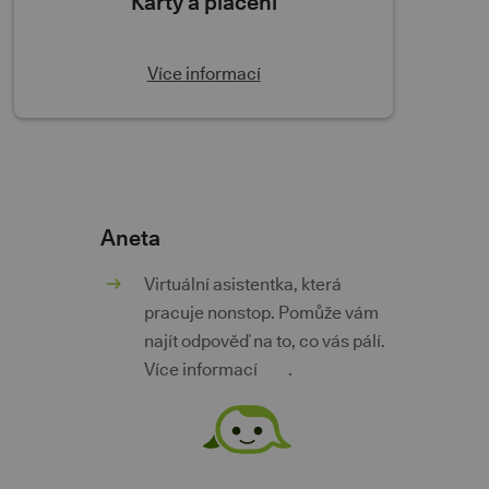
Karty a placení
Více informací
Aneta
m
Virtuální asistentka, která
pracuje nonstop. Pomůže vám
najít odpověď na to, co vás pálí.
Více informací
zde
.