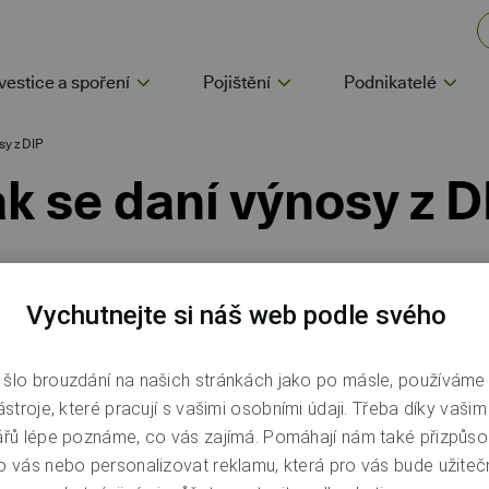
vestice a spoření
Pojištění
Podnikatelé
sy z DIP
ak se daní výnosy z D
 pořádku, je důležité vědět, jak se výnosy 
Vychutnejte si náš web podle svého
investičních produktů daní.
šlo brouzdání na našich stránkách jako po másle, používáme
ástroje, které pracují s vašimi osobními údaji. Třeba díky vaši
ářů lépe poznáme, co vás zajímá. Pomáhají nám také přizpůso
o vás nebo personalizovat reklamu, která pro vás bude užitečn
 vašeho majetku v rámci
dlouhodobého investičního produkt