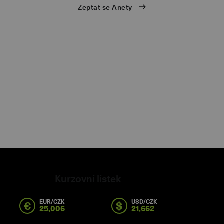
ů
Zeptat se Anety
eb
Kurzovní lístek
EUR/CZK
USD/CZK
€
$
25,006
21,662