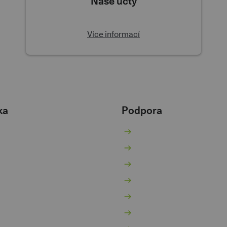
Naše účty
Více informací
ka
Podpora
žný účet
Nenaleťte podvodníků
ořicí účet
Kurzovní lístek
jčky
Poradna
ntokorent
Pokračovat v žádosti
potéky
Aplikace třetích stran
vestice a spoření
Bezpečnost a soukromí