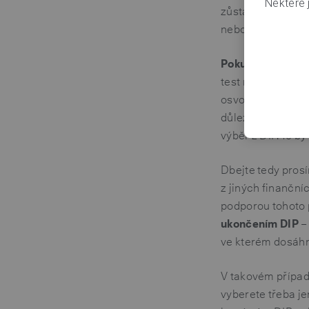
Některé j
zůstávají vždy n
nebo splacením a
Pokud prodejem 
test neboli držít
osvobození —
mus
důležité, protože
výběr z DIP. To b
Dbejte tedy pros
z jiných finanční
podporou tohoto
ukončením DIP
– 
ve kterém dosáhne
V takovém přípa
vyberete třeba je