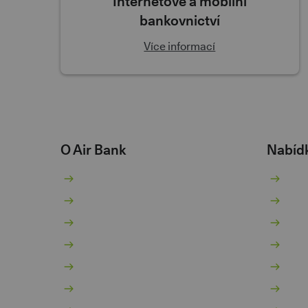
Internetové a mobilní
bankovnictví
Více informací
O Air Bank
Nabíd
O nás
Bě
Žhavé novinky
Sp
Pro novináře
Pů
Kariéra 💚
Ko
Dokumenty
Hy
Dokumenty pro podnikatele
In