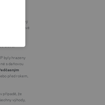
ejem, odkupem
ní splněn časový
0 korun pro daňové
o DIP
. Je to
y se o částečný
ou úlevu.
IP byly hrazeny
jené s daňovou
 předčasným
 nebo před rokem,
 i v případě, že
všechny výhody,