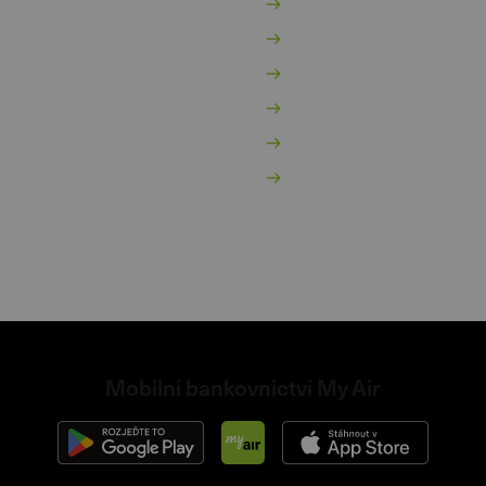
jištění
Ochrana osobních údaj
hody za věrnost
Ceník ke stažení
bilní bankovnictví
Přehled úrokových saz
hraniční karta
Reklamační řád
dnikatelský účet
Obchodní podmínky
dnikatelský spořicí účet
Nastavení cookies
internetovém bankovnictví
non
Mobilní bankovnictví My Air