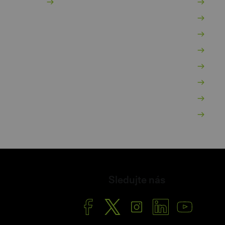
Kontakty
Po
Vý
Mo
Za
Po
Po
O 
Ša
Sledujte nás