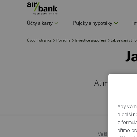
Účty a karty
Půjčky a hypotéky
In
Úvodní stránka
Poradna
Investice a spoření
Jak se daní výno
J
Ať máte vše v
Aby vám 
a další n
z formul
přímo pr
Veškeré výnosy z