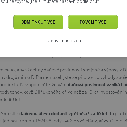
sou nezbytné, jiné si můžete nastavit podle chuti.
a účtu DIP. To zahrnuje také peněžní prostředky získané prod
kcií a dluhopisů.
ODMÍTNOUT VŠE
POVOLIT VŠE
majetku v DIP vznikne daňová povinnost
– například když ne
e investici méně než 3 roky nebo překročíte roční limit 100 00
Upravit nastavení
íte daň z příjmu zaplatit ze svých osobních prostředků mim
 pokud byste daň zaplatili přímo z prostředků v DIP, jednalo b
y znamenalo nutnost vrátit, tedy dodanit, dříve získanou daňov
ím na to, aby všechny daňové povinnosti spojené s výnosy z D
ch zdrojů mimo DIP a nemuseli jste se připravit o výhody spo
 produktu. Nezapomeňte, že vám
daňová povinnost vzniká i
tedy tehdy, když DIP ukončíte dříve než za 10 let investování
te 60 let.
dě musíte
daňovou úlevu dodanit zpětně až za 10 let
. To platí
n jedinou korunu. Pečlivě tedy zvažte své plány, ať využijete 