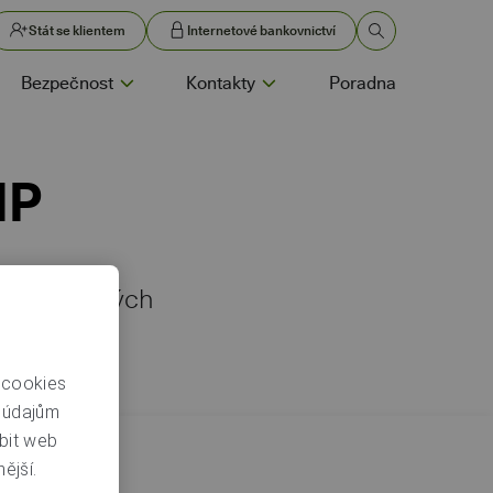
Stát se klientem
Internetové bankovnictví
Bezpečnost
Kontakty
Poradna
IP
z dlouhodobých
 cookies
m údajům
bit web
ější.
u
neboli DIP