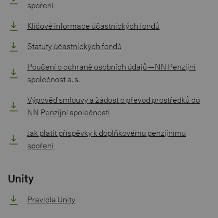
spoření
Klíčové informace účastnických fondů
Statuty účastnických fondů
Poučení o ochraně osobních údajů — NN Penzijní
společnost a. s.
Výpověď smlouvy a žádost o převod prostředků do
NN Penzijní společnosti
Jak platit příspěvky k doplňkovému penzijnímu
spoření
Unity
Pravidla Unity