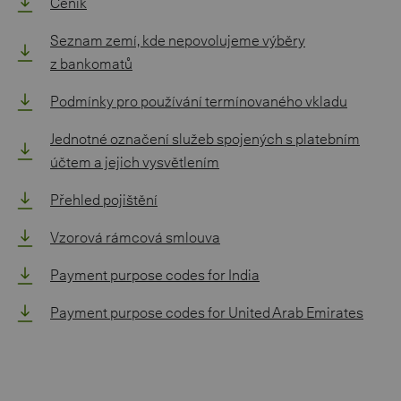
Ceník
Seznam zemí, kde nepovolujeme výběry
z bankomatů
Podmínky pro používání termínovaného vkladu
Jednotné označení služeb spojených s platebním
účtem a jejich vysvětlením
Přehled pojištění
Vzorová rámcová smlouva
Payment purpose codes for India
Payment purpose codes for United Arab Emirates