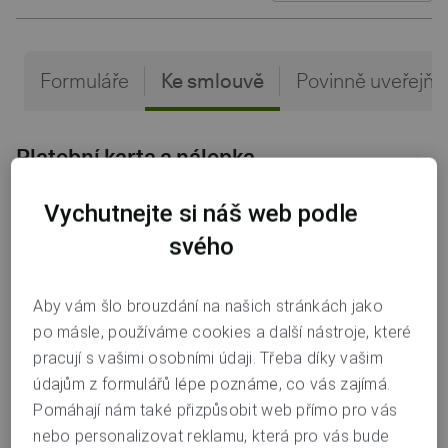
Formuláře
Ke smlouvě
Povinně uveřejňo
Platební karta a nálepka
Podmínky pro používání platebních aplikací třetích
Vychutnejte si náš web podle
stran
svého
Týdenní limity pro použití karet a nálepek
Aby vám šlo brouzdání na našich stránkách jako
Podmínky pro používání karet
po másle, používáme cookies a další nástroje, které
Podmínky pro používání karet platné od 1. 10. 2026
pracují s vašimi osobními údaji. Třeba díky vašim
údajům z formulářů lépe poznáme, co vás zajímá.
Pomáhají nám také přizpůsobit web přímo pro vás
Cestovní pojištění
nebo personalizovat reklamu, která pro vás bude