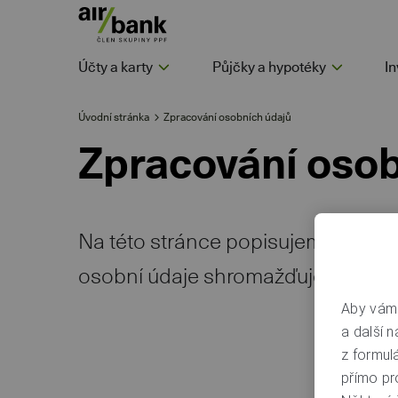
Účty a karty
Půjčky a hypotéky
In
Úvodní stránka
Zpracování osobních údajů
Zpracování osob
Na této stránce popisujeme, jak to
osobní údaje shromažďujeme a k j
Aby vám 
a další n
z formul
přímo pr