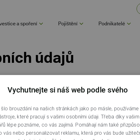
vestice a spoření
Pojištění
Podnikatelé
ních údajů
 se zpracováním osobních údajů vypadá u nás
Vychutnejte si náš web podle svého
akým účelům i jaká máte práva.
šlo brouzdání na našich stránkách jako po másle, používáme
ástroje, které pracují s vašimi osobními údaji. Třeba díky vaši
ářů lépe poznáme, co vás zajímá. Pomáhají nám také přizpůso
o vás nebo personalizovat reklamu, která pro vás bude užitečn