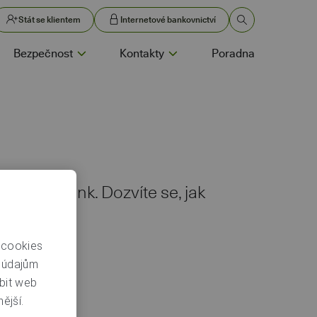
Stát se klientem
Internetové bankovnictví
Bezpečnost
Kontakty
Poradna
 v Air Bank. Dozvíte se, jak
 cookies
m údajům
bit web
ější.