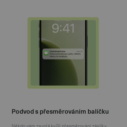
Podvod s přesměrováním balíčku
Někdo vám zavolá kvůli přesměrování zásilky