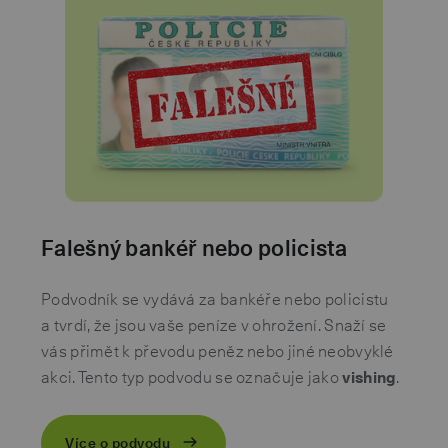
Falešný bankéř nebo policista
Podvodník se vydává za bankéře nebo policistu
a tvrdí, že jsou vaše peníze v ohrožení. Snaží se
vás přimět k převodu peněz nebo jiné neobvyklé
akci. Tento typ podvodu se označuje jako
vishing
.
Více o podvodu