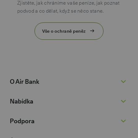
Zjistěte, jak chráníme vaše peníze, jak poznat
podvod a co dělat, když se něco stane.
Vše o ochraně peněz
O Air Bank
O nás
Nabídka
Žhavé novinky
Pro novináře
Běžný účet
Podpora
Kariéra 💚
Spořicí účet
Dokumenty
Půjčky
Nenaleťte podvodníkům