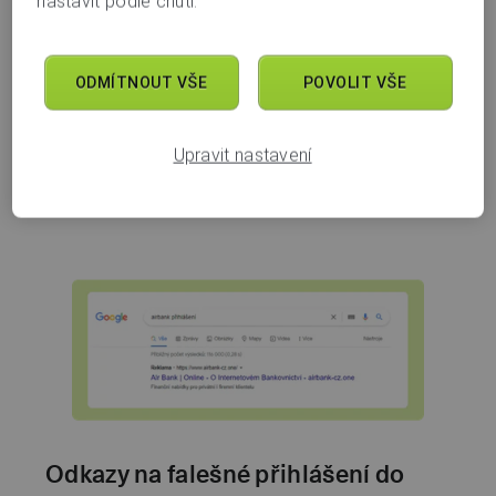
nastavit podle chuti.
nebo kryptoměn. Ve skutečnosti se snaží získat
vaše peníze nebo přístup k vašemu zařízení.
ODMÍTNOUT VŠE
POVOLIT VŠE
Více o podvodu
Upravit nastavení
Odkazy na falešné přihlášení do