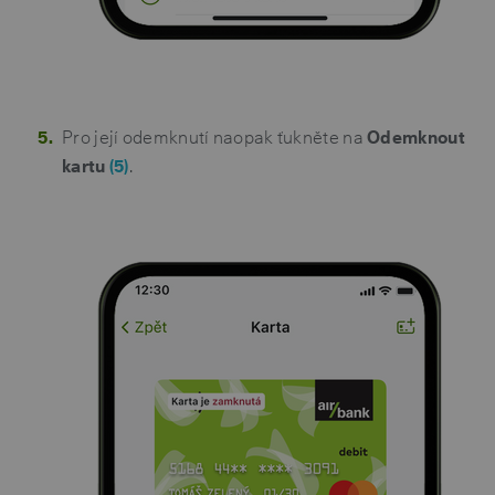
Pro její odemknutí naopak ťukněte na
Odemknout
kartu
(5)
.