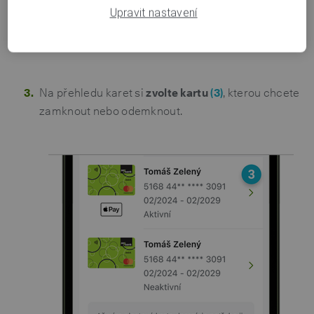
Upravit nastavení
Na přehledu karet si
zvolte kartu
(3)
, kterou chcete
zamknout nebo odemknout.