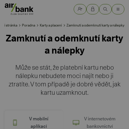
dní stránka
Poradna
Karty a placení
Zamknutí a odemknutí karty a nálepky
Zamknutí a odemknutí karty
a nálepky
Může se stát, že platební kartu nebo
nálepku nebudete moci najít nebo ji
ztratíte. V tom případě je dobré vědět, jak
kartu uzamknout.
V mobilní
V internetovém
aplikaci
bankovnictví