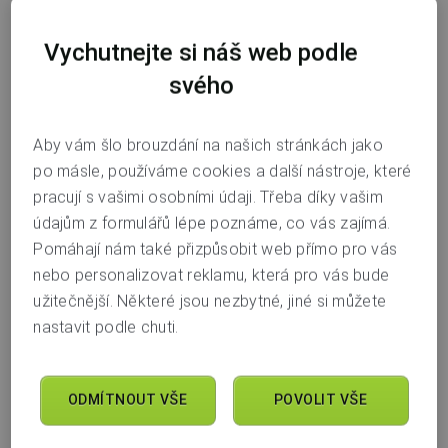
Vychutnejte si náš web podle
svého
Poté v části
Platby a karty
přejděte na
Karty
a nálepky
(2)
.
Aby vám šlo brouzdání na našich stránkách jako
po másle, používáme cookies a další nástroje, které
pracují s vašimi osobními údaji. Třeba díky vašim
údajům z formulářů lépe poznáme, co vás zajímá.
Pomáhají nám také přizpůsobit web přímo pro vás
nebo personalizovat reklamu, která pro vás bude
užitečnější. Některé jsou nezbytné, jiné si můžete
nastavit podle chuti.
ODMÍTNOUT VŠE
POVOLIT VŠE