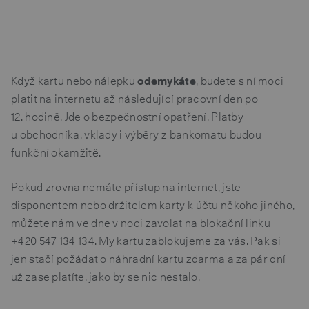
Když kartu nebo nálepku
odemykáte
, budete s ní moci
platit na internetu až následující pracovní den po
12. hodině. Jde o bezpečnostní opatření. Platby
u obchodníka, vklady i výběry z bankomatu budou
funkční okamžitě.
Pokud zrovna nemáte přístup na internet, jste
disponentem nebo držitelem karty k účtu někoho jiného,
můžete nám ve dne v noci zavolat na blokační linku
+420 547 134 134
. My kartu zablokujeme za vás. Pak si
jen stačí požádat o náhradní kartu zdarma a za pár dní
už zase platíte, jako by se nic nestalo.