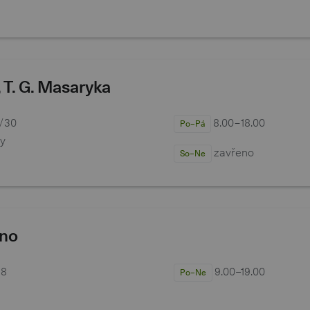
, T. G. Masaryka
7/30
8.00−18.00
Po–Pá
ry
zavřeno
So–Ne
dno
88
9.00–19.00
Po–Ne