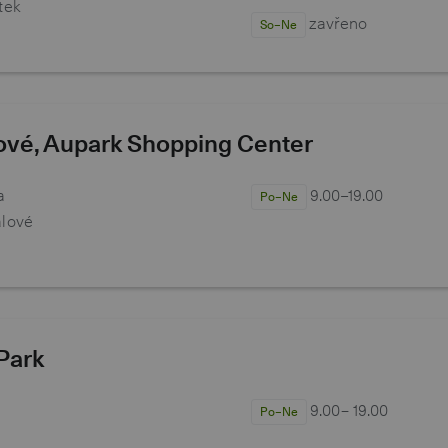
tek
zavřeno
So–Ne
ové, Aupark Shopping Center
a
9.00–19.00
Po–Ne
álové
 Park
9.00− 19.00
Po–Ne