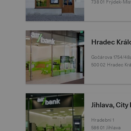
738 01
Frýdek-Mís
Hradec Král
Gočárova 1754/48
500 02
Hradec Kr
Jihlava, City
Hradební 1
586 01
Jihlava