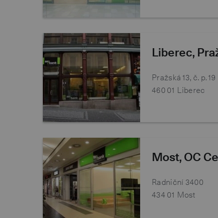
Liberec, Pra
Pražská 13, č. p. 19
460 01
Liberec
Most, OC Ce
Radniční 3400
434 01
Most