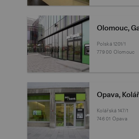
Olomouc, Ga
Polská 1201/1
779 00
Olomouc
Opava, Kolá
Kolářská 147/1
746 01
Opava