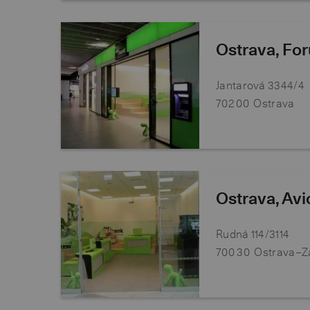
Ostrava, Fo
Jantarová 3344/4
702 00
Ostrava
Ostrava, Av
Rudná 114/3114
700 30
Ostrava–Z