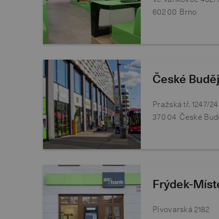
602 00
Brno
České Buděj
Pražská tř. 1247/24
370 04
České Bud
Frýdek-Míst
Pivovarská 2182