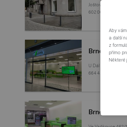
Joštova 2
602 00
Brno
Aby vám 
a další n
z formul
Brno, Olymp
přímo pr
Některé j
U Dálnice 777
664 42
Brno
Brno, Vaňko
Ve Vaňkovce 462/