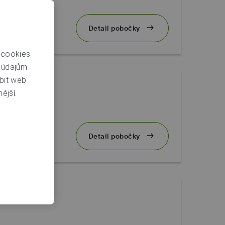
Detail pobočky
 cookies
m údajům
bit web
ější.
Detail pobočky