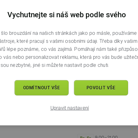
8.00 – 18.00
Po–Pá
Vychutnejte si náš web podle svého
zavřeno
So–Ne
šlo brouzdání na našich stránkách jako po másle, používáme
ástroje, které pracují s vašimi osobními údaji. Třeba díky vaši
ářů lépe poznáme, co vás zajímá. Pomáhají nám také přizpůso
ia
o vás nebo personalizovat reklamu, která pro vás bude užitečn
sou nezbytné, jiné si můžete nastavit podle chuti.
9.00 – 19.00
Po–Ne
ODMÍTNOUT VŠE
POVOLIT VŠE
Upravit nastavení
vka
1
9.00−21.00
Po–So