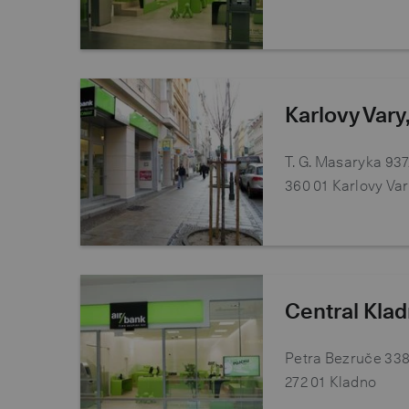
Karlovy Vary
T. G. Masaryka 93
360 01
Karlovy Va
Central Kla
Petra Bezruče 33
272 01
Kladno