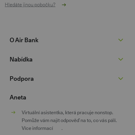
Hledáte jinou pobočku?
O Air Bank
O nás
Nabídka
Žhavé novinky
Pro novináře
Běžný účet
Podpora
Kariéra 💚
Spořicí účet
Dokumenty
Půjčky
Nenaleťte podvodníkům
Aneta
Dokumenty pro podnikatele
Kontokorent
Kurzovní lístek
Virtuální asistentka, která pracuje nonstop.
Kontakty
Hypotéky
Poradna
Pomůže vám najít odpověď na to, co vás pálí.
Investice a spoření
Pokračovat v žádosti
Více informací
zde
.
Pojištění
Aplikace třetích stran