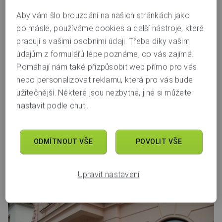
Plzeň, náměstí Republiky
Aby vám šlo brouzdání na našich stránkách jako
po másle, používáme cookies a další nástroje, které
náměstí Republiky 11, č. p. 104
pracují s vašimi osobními údaji. Třeba díky vašim
301 00
Plzeň
údajům z formulářů lépe poznáme, co vás zajímá.
pobočka má otevřeno ještě
9 hodin a 1 minutu
Pomáhají nám také přizpůsobit web přímo pro vás
nebo personalizovat reklamu, která pro vás bude
8.00–18.00
Po–Pá
užitečnější. Některé jsou nezbytné, jiné si můžete
zavřeno
nastavit podle chuti.
So–Ne
ODMÍTNOUT VŠE
POVOLIT VŠE
Bankomat
Pes
Děti
Káva
Jídlo
Bez bariér
Upravit nastavení
Úsměv