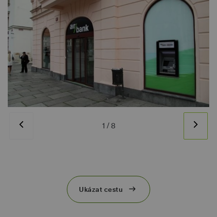
1
/
8
Ukázat cestu