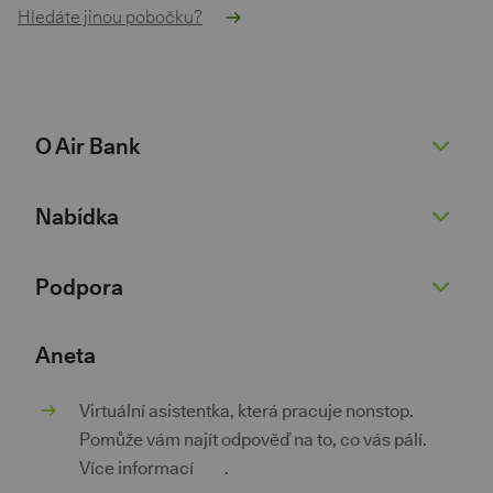
Hledáte jinou pobočku?
O Air Bank
O nás
Nabídka
Žhavé novinky
Pro novináře
Běžný účet
Podpora
Kariéra 💚
Spořicí účet
Dokumenty
Půjčky
Nenaleťte podvodníkům
Aneta
Dokumenty pro podnikatele
Kontokorent
Kurzovní lístek
Virtuální asistentka, která pracuje nonstop.
Kontakty
Hypotéky
Poradna
Pomůže vám najít odpověď na to, co vás pálí.
Investice a spoření
Pokračovat v žádosti
Více informací
zde
.
Pojištění
Aplikace třetích stran