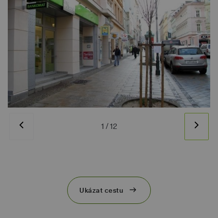
1
/
12
Ukázat cestu