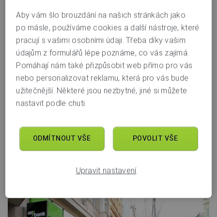
Karlovy Vary, T. G. Masaryka
Aby vám šlo brouzdání na našich stránkách jako
po másle, používáme cookies a další nástroje, které
T. G. Masaryka 937/30
pracují s vašimi osobními údaji. Třeba díky vašim
360 01
Karlovy Vary
údajům z formulářů lépe poznáme, co vás zajímá.
pobočka má otevřeno ještě
9 hodin a 35 minut
Pomáhají nám také přizpůsobit web přímo pro vás
nebo personalizovat reklamu, která pro vás bude
8.00−18.00
Po–Pá
užitečnější. Některé jsou nezbytné, jiné si můžete
zavřeno
nastavit podle chuti.
So–Ne
ODMÍTNOUT VŠE
POVOLIT VŠE
Bankomat
Pes
Děti
Káva
Jídlo
Bez bariér
Upravit nastavení
Úsměv