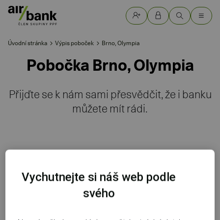
Úvodní stránka
Výpis poboček
Brno, Olympia
Pobočka Brno, Olympia
Přijďte se k nám sami přesvědčit, že i banku
můžete mít rádi.
Detail pobočky
Vychutnejte si náš web podle
svého
Brno, Olympia