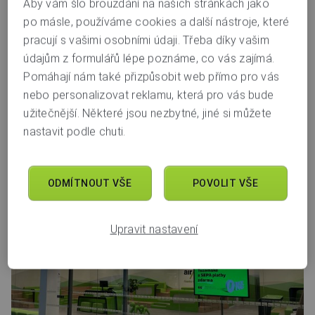
Aby vám šlo brouzdání na našich stránkách jako
U Dálnice 777
po másle, používáme cookies a další nástroje, které
664 42
Brno
pracují s vašimi osobními údaji. Třeba díky vašim
pobočka otevírá
dnes v 9.00
údajům z formulářů lépe poznáme, co vás zajímá.
Pomáhají nám také přizpůsobit web přímo pro vás
9.00 – 19.00
Po–Ne
nebo personalizovat reklamu, která pro vás bude
užitečnější. Některé jsou nezbytné, jiné si můžete
nastavit podle chuti.
Bankomat
Děti
Káva
Jídlo
Bez bariér
Úsměv
ODMÍTNOUT VŠE
POVOLIT VŠE
Upravit nastavení