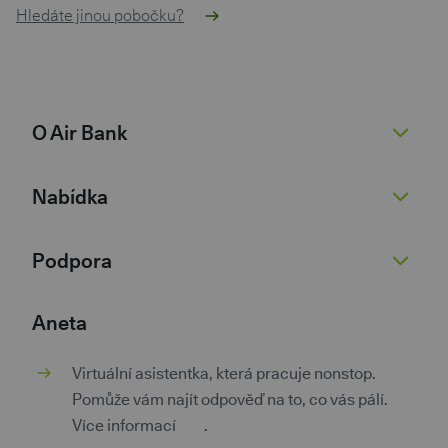
Hledáte jinou pobočku?
O Air Bank
O nás
Nabídka
Žhavé novinky
Pro novináře
Běžný účet
Podpora
Kariéra 💚
Spořicí účet
Dokumenty
Půjčky
Nenaleťte podvodníkům
Aneta
Dokumenty pro podnikatele
Kontokorent
Kurzovní lístek
Virtuální asistentka, která pracuje nonstop.
Kontakty
Hypotéky
Poradna
Pomůže vám najít odpověď na to, co vás pálí.
Investice a spoření
Pokračovat v žádosti
Více informací
zde
.
Pojištění
Aplikace třetích stran