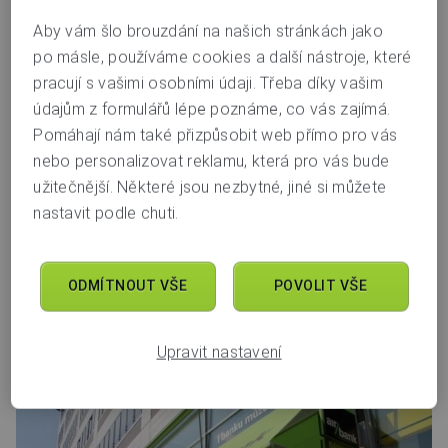
Praha, OC Zlatý Anděl
Aby vám šlo brouzdání na našich stránkách jako
po másle, používáme cookies a další nástroje, které
Nádražní 344/23
pracují s vašimi osobními údaji. Třeba díky vašim
151 34
Praha 5
údajům z formulářů lépe poznáme, co vás zajímá.
pobočka otevírá
zítra v 8.30
Pomáhají nám také přizpůsobit web přímo pro vás
nebo personalizovat reklamu, která pro vás bude
8.30–19.00
Po–Pá
užitečnější. Některé jsou nezbytné, jiné si můžete
zavřeno
nastavit podle chuti.
So–Ne
ODMÍTNOUT VŠE
POVOLIT VŠE
Bankomat
Pes
Děti
Káva
Jídlo
Bez bariér
Upravit nastavení
Úsměv