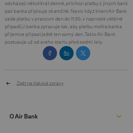
odcházejí několikrát denně, příchozí platby z jiných bank
pak banka připisuje okamžitě. Navíc když klient Air Bank
zadá platbu v pracovní den do 11:30, v naprosté většině
případů ji banka zpracuje tak, aby platbu mohla banka
příjemce připsat ještě ten samý den. Takto Air Bank
postupuje už od svého startu před sedmi lety.
Zpět na tiskové zprávy
O Air Bank
O nás