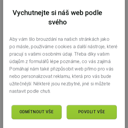
Vychutnejte si náš web podle
svého
Aby vám šlo brouzdání na našich stránkách jako
po másle, používáme cookies a další nástroje, které
pracují s vašimi osobními údaji. Třeba díky vašim
údajům z formulářů lépe poznáme, co vás zajímá.
Dnes byla odeslána historicky první
Pomáhají nám také přizpůsobit web přímo pro vás
okamžitá platba mezi dvěma českými
nebo personalizovat reklamu, která pro vás bude
bankami. Stalo se tak mezi běžnými účty
užitečnější. Některé jsou nezbytné, jiné si můžete
nastavit podle chuti.
v Air Bank a u České spořitelny a naopak.
Připsání platby na účet ve druhé bance
proběhlo během několika sekund. Air Bank
ODMÍTNOUT VŠE
POVOLIT VŠE
tak úspěšně odstartovala pilotní testování