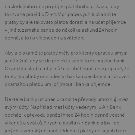
následujícího dne po přijetí platebního příkazu, tedy
takzvané pravidlo D + 1. V případě využití okamžité
platby by ale takováto platba dorazila na účet příjemce
v jiné tuzemské bance do několika sekund 24 hodin
denně, a to i o víkendech a svátcích.
Aby ale okamžité platby měly pro klienty opravdu smysl,
je důležité, aby se do projektu zapojilo co nejvíce bank.
Okamžitá platba totiž může proběhnout jen v případě, že
tento typ platby umí odeslat banka odesílatele a zároveň
okamžitou platbu umí přijmout i banka příjemce.
Některé banky už dnes okamžité převody umožňují mezi
svými účty. Například mezi účty vedenými u Air Bank
dochází k převodu peněz ihned 24 hodin denně včetně
víkendů a svátků. A rychle posílá Air Bank platby i do
jiných tuzemských bank. Odchozí platby do jiných bank