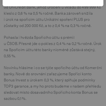
od Waldviertler Sparkasse k nim patří spořicí účet Prima
od UniCredit Bank, jehož úročení u vkladů do 499 999 Kč
kleslo z 0,6 % na 0,5 % ročně. Banka zároveň snížila
i úrok na spořicím účtu Unikátní spoření PLUS pro
zůstatky od 200 000 Kč, a to z 0,4 % na 0,3 % ročně.
Pohasla i hvězda Spořicího účtu s prémií
u ČSOB. Přesně jde o pokles z 0,4 % na 0,2 % ročně. Úrok
na Spořicím účtu této banky nicméně zůstává stejný,
0,55 %.
Novinku hlásíme i co se týče spořicího účtu od Komerční
banky. Nově do srovnání zařazujeme Spořicí konto
Bonus Invest s úrokem 0,3 %, který splňuje podmínky
TOP3 garance, a my ho proto budeme v našem přehledu
sledovat místo dosavadního Spořicího konta Bonus se
sazbou 0,1 %.