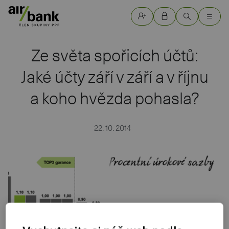
Ze světa spořicích účtů:
Jaké účty září v září a v říjnu
a koho hvězda pohasla?
22. 10. 2014