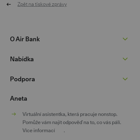
Zpět na tiskové zprávy
O Air Bank
O nás
Nabídka
Žhavé novinky
Pro novináře
Běžný účet
Podpora
Kariéra 💚
Spořicí účet
Dokumenty
Půjčky
Nenaleťte podvodníkům
Aneta
Dokumenty pro podnikatele
Kontokorent
Kurzovní lístek
Virtuální asistentka, která pracuje nonstop.
Kontakty
Hypotéky
Poradna
Pomůže vám najít odpověď na to, co vás pálí.
Investice a spoření
Pokračovat v žádosti
Více informací
zde
.
Pojištění
Aplikace třetích stran