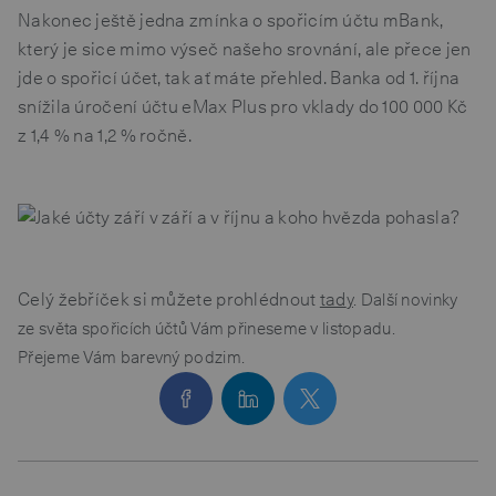
Nakonec ještě jedna zmínka o spořicím účtu mBank,
který je sice mimo výseč našeho srovnání, ale přece jen
jde o spořicí účet, tak ať máte přehled. Banka od 1. října
snížila úročení účtu eMax Plus pro vklady do 100 000 Kč
z 1,4 % na 1,2 % ročně.
Celý žebříček si můžete prohlédnout
tad
y
. Další novinky
ze světa spořicích účtů Vám přineseme v listopadu.
Přejeme Vám barevný podzim.