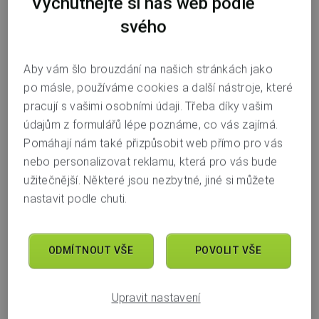
Vychutnejte si náš web podle
svého
Aby vám šlo brouzdání na našich stránkách jako
po másle, používáme cookies a další nástroje, které
Jasnou hvězdou je stále Sberbank s úrokem 1,63 % ročně.
pracují s vašimi osobními údaji. Třeba díky vašim
Protože Waldviertler Sparkasse s úrokem zatřásla a snížila ho
údajům z formulářů lépe poznáme, co vás zajímá.
z 1,27 % na 0,45 %, druhé místo jsme obsadili my společně
Pomáhají nám také přizpůsobit web přímo pro vás
s Expobank. Expobank přitom není žádný nováček, dřív jste ji
nebo personalizovat reklamu, která pro vás bude
totiž v žebříčku našli pod jménem LBBW bank. Jméno banka
užitečnější. Některé jsou nezbytné, jiné si můžete
změnila společně se svým vlastníkem. Třetí příčka pak patří
nastavit podle chuti.
hned třem bankám. O bronz se dělí Equa Bank, Poštovní
spořitelna a Wüstenrot. Díky TOP3 garanci máte jistotu, že nás
mezi třemi nejlepšími spořicími účty najdete i příště.
ODMÍTNOUT VŠE
POVOLIT VŠE
Teď přejdeme ke spořicím účtům, jejichž jas ještě více
Upravit nastavení
pohasl. Kromě zmíněného spořicího účtu