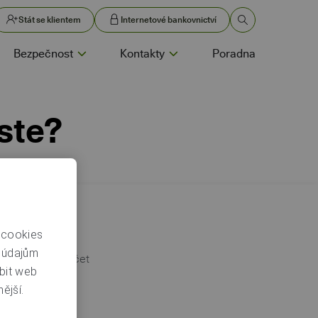
Stát se klientem
Internetové bankovnictví
Bezpečnost
Kontakty
Poradna
oste?
 cookies
m údajům
oto vězte, že Účet
bit web
ma. Pokud ale
ější.
ní jméno.