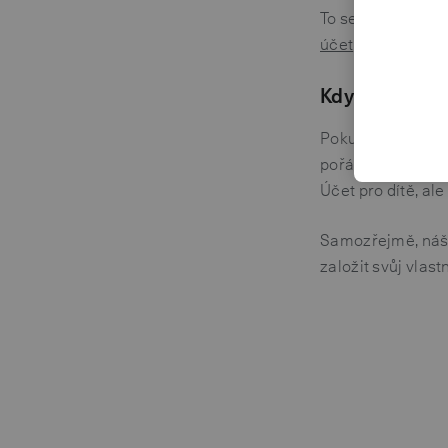
To se hodí třeba n
účet
mu bude věrně
Když oslaví 
Pokud budete účet
pořád váš a dítě 
Účet pro dítě, al
Samozřejmě, ná
založit svůj vlas