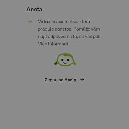
Aneta
m
Virtuální asistentka, která
pracuje nonstop. Pomůže vám
najít odpověď na to, co vás pálí.
Více informací
zde
.
ů
Zeptat se Anety
eb