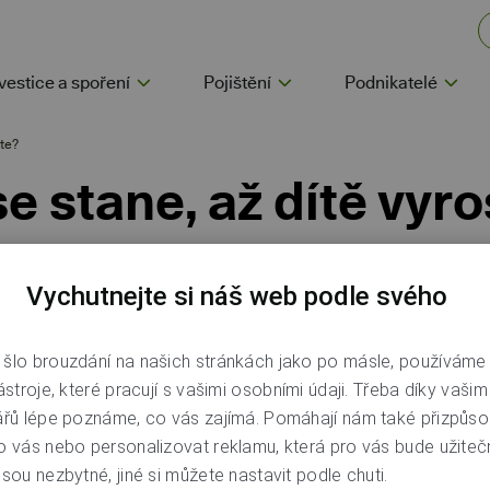
vestice a spoření
Pojištění
Podnikatelé
ste?
e stane, až dítě vyr
Vychutnejte si náš web podle svého
atnáctiny
šlo brouzdání na našich stránkách jako po másle, používáme
ástroje, které pracují s vašimi osobními údaji. Třeba díky vaši
řeba udělat řidičák na motorku. Nás ale zajímá bankování. Pr
ářů lépe poznáme, co vás zajímá. Pomáhají nám také přizpůso
lidně používat dál, jak jste zvyklí, a budete ho mít pořád zdar
o vás nebo personalizovat reklamu, která pro vás bude užitečn
še dítko chtít, může mít od 15 let svůj
vlastní účet
na své vlast
sou nezbytné, jiné si můžete nastavit podle chuti.