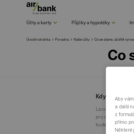
Účty a karty
Půjčky a hypotéky
In
Úvodní stránka
Poradna
Naše účty
Co se stane, až dítě vyro
Co s
Když oslaví p
Aby vám 
a další n
Leccos, může si t
z formul
pro dítě můžete k
přímo pr
budete vy nebo va
Některé j