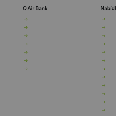
O Air Bank
Nabíd
O nás
Bě
Žhavé novinky
Sp
Pro novináře
Pů
Kariéra 💚
Ko
Dokumenty
Hy
Dokumenty pro podnikatele
In
Kontakty
Po
Vý
Mo
Za
Po
Po