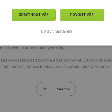
a první brigády nebo ve chvíli, kdy chce dítě účet již jen pro 
 sloužit do 100 let i více.
ODMÍTNOUT VŠE
POVOLIT VŠE
osmnáctiny
Upravit nastavení
 pro dítě využívat i po dosažení 15 let dítěte, v den 18. naroz
k němu bude i nadále disponentem. Ve své mobilní aplikaci už 
e mezi svými ostatními běžnými účty.
š
běžný účet
je pořád zdarma a bez podmínek. Čerstvý dospěl
tní účet na své jméno a bankovat u nás už sám bez vaší kontrol
Poradna