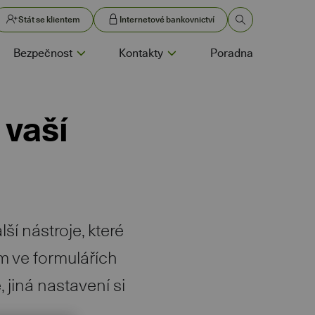
Stát se klientem
Internetové bankovnictví
Bezpečnost
Kontakty
Poradna
 vaší
í nástroje, které
m ve formulářích
 jiná nastavení si