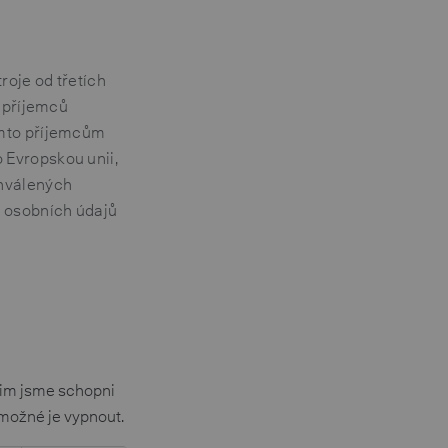
oje od třetích
i příjemců
ěmto příjemcům
 Evropskou unii,
chválených
y osobních údajů
nim jsme schopni
 možné je vypnout.