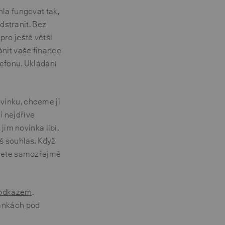
la fungovat tak,
dstranit. Bez
ro ještě větší
ánit vaše finance
lefonu. Ukládání
vinku, chceme ji
i nejdříve
jim novinka líbí.
š souhlas. Když
ůžete samozřejmě
 odkazem
.
ránkách pod