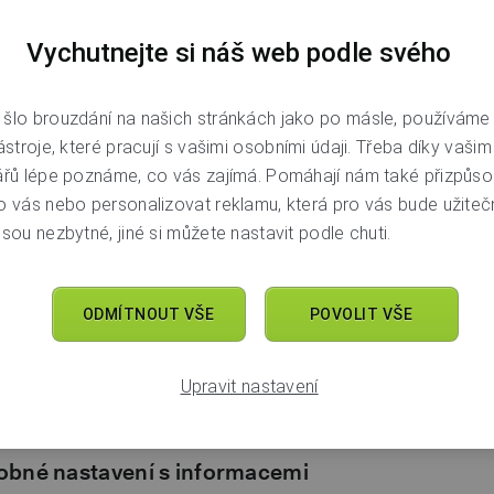
Vychutnejte si náš web podle svého
šlo brouzdání na našich stránkách jako po másle, používáme
oubory cookies a obdobné technologie
ástroje, které pracují s vašimi osobními údaji. Třeba díky vaši
ářů lépe poznáme, co vás zajímá. Pomáhají nám také přizpůso
avte jako malé množství dat, které se ukládá do vašeho zaříze
o vás nebo personalizovat reklamu, která pro vás bude užitečn
jde k odeslání těchto informací našemu serveru. My z těchto 
sou nezbytné, jiné si můžete nastavit podle chuti.
dále využíváme tak, jak se dočtete dále. O každém takovém v
. Na podobném principu fungují i další technologie. Pro usn
luvit jako o cookies. Někdy je získávání takovýchto informa
ODMÍTNOUT VŠE
POVOLIT VŠE
 zobrazování webu, aplikace nebo internetového bankovnictví 
 těchto cookies proto nejde omezit. V ostatních případech se
i o jejich použití opravdu stojíte. Samozřejmě platí, že své ro
Upravit nastavení
 podle toho nastavení upravit.
obné nastavení s informacemi