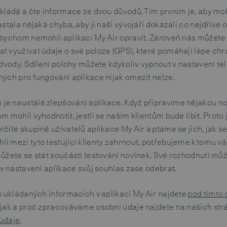
kládá a čte informace ze dvou důvodů. Tím prvním je, aby moh
stala nějaká chyba, aby ji naši vývojáři dokázali co nejdříve o
bychom nemohli aplikaci My Air opravit. Zároveň nás můžete p
 využívat údaje o své poloze (GPS), které pomáhají lépe chr
odvody. Sdílení polohy můžete kdykoliv vypnout v nastavení te
ých pro fungování aplikace nijak omezit nelze.
e neustálé zlepšování aplikace. Když připravíme nějakou no
 mohli vyhodnotit, jestli se našim klientům bude líbit. Proto j
čité skupině uživatelů aplikace My Air a ptáme se jich, jak se 
 mezi tyto testující klienty zahrnout, potřebujeme k tomu vá
můžete se stát součástí testování novinek. Své rozhodnutí m
 v nastavení aplikace svůj souhlas zase odebrat.
o ukládaných informacích v aplikaci My Air najdete
pod tímto
 jak a proč zpracováváme osobní údaje najdete na našich st
údaje
.