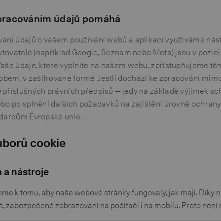
pracováním údajů pomáhá
vání údajů o vašem používání webů a aplikací využíváme nástr
kytovatelé (například Google, Seznam nebo Meta) jsou v pozic
Vaše údaje, které vyplníte na našem webu, zpřístupňujeme t
em, v zašifrované formě. Jestli dochází ke zpracování mimo
 příslušných právních předpisů — tedy na základě výjimek s
ebo po splnění dalších požadavků na zajištění úrovně ochran
ndardům Evropské unie.
borů cookie
 a nástroje
eme k tomu, aby naše webové stránky fungovaly, jak mají. Díky 
dné, zabezpečené zobrazování na počítači i na mobilu. Proto není