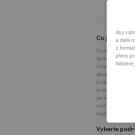
Aby vám 
Co jsou to s
a další n
z formul
Cookies si předst
přímo pr
další návštěvě do
Některé j
informace, které 
dáváme vždy vědět
budeme vždycky m
protože jinak by
jak má. Využívání
rozhodnout, jestl
kdykoliv změnit a
Vyberte podr