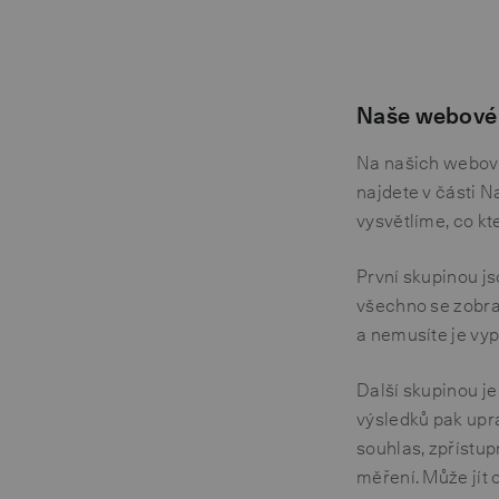
Naše webové 
Na našich webový
najdete v části N
vysvětlíme, co k
První skupinou j
všechno se zobraz
a nemusíte je vy
Další skupinou j
výsledků pak upra
souhlas, zpřístu
měření. Může jít 