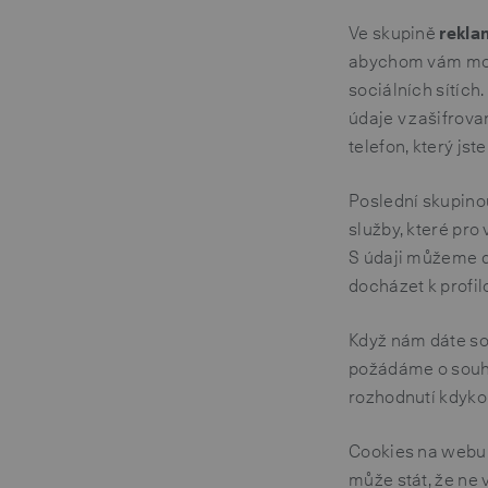
Ve skupině
rekla
abychom vám mohl
sociálních sítích
údaje v zašifrova
telefon, který js
Poslední skupino
služby, které pro
S údaji můžeme d
docházet k profil
Když nám dáte sou
požádáme o souhl
rozhodnutí kdykol
Cookies na webu 
může stát, že ne 