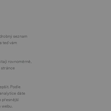
podrobný seznam
 a teď vám
ítají rovnoměrně,
í stránce
epšit. Podle
analytice dáte
o přesnější
em webu.