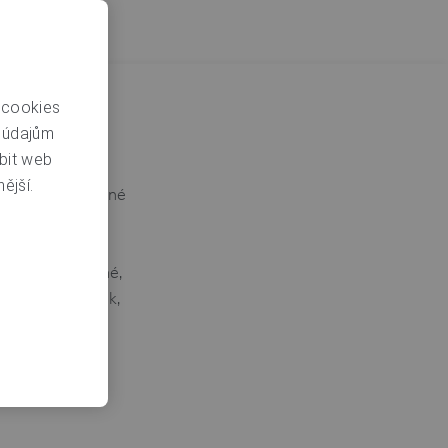
 cookies
m údajům
bit web
ní. Při každé
ější.
dat zjistíme různé
yužití vám
adnění o nich
cí opravdu nutné,
nefungovalo tak,
 ale můžete
zhodnutí můžete