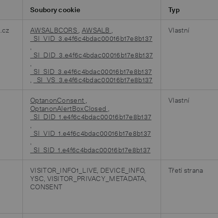
Soubory cookie
Typ
.cz
AWSALBCORS
,
AWSALB
,
Vlastní
_SI_VID_3.e4f6c4bdac00016b17e8b137
,
_SI_DID_3.e4f6c4bdac00016b17e8b137
,
_SI_SID_3.e4f6c4bdac00016b17e8b137
,
_SI_VS_3.e4f6c4bdac00016b17e8b137
OptanonConsent
,
Vlastní
OptanonAlertBoxClosed
,
_SI_DID_1.e4f6c4bdac00016b17e8b137
,
_SI_VID_1.e4f6c4bdac00016b17e8b137
,
_SI_SID_1.e4f6c4bdac00016b17e8b137
VISITOR_INFO1_LIVE, DEVICE_INFO,
Třetí strana
YSC, VISITOR_PRIVACY_METADATA,
CONSENT