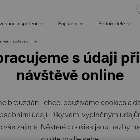
vestice a spoření
Pojištění
Podnikatelé
ři vaší návštěvě online
pracujeme s údaji při
návštěvě online
ne brouzdání lehce, používáme cookies a dalš
i osobními údaji. Díky vámi vyplněným údajů
vás zajímá. Některé cookies jsou nezbytné,
zvolíte podle sebe.