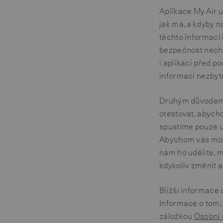
Aplikace My Air u
jak má, a kdyby na
těchto informací 
bezpečnost nechat
i aplikaci před p
informací nezbytn
Druhým důvodem j
otestovat, abychom
spustíme pouze ur
Abychom vás mohli
nám ho udělíte, 
kdykoliv změnit a
Bližší informace 
Informace o tom,
záložkou
Osobní 