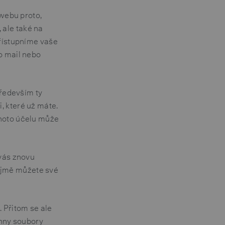
webu proto,
 ale také na
přístupníme vaše
o mail nebo
ředevším ty
, které už máte.
ohoto účelu může
 vás znovu
ejmě můžete své
 Přitom se ale
chny soubory