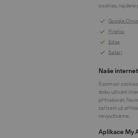
cookies, najdete 
Google Chr
Firefox
Edge
Safari
Naše interne
S pomocí cookies
dobu užívání inte
přihlašovat. Naví
zařízení už přihla
nevyužíváme.
Aplikace My A