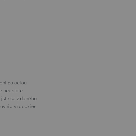
ení po celou
se neustále
e jste se z daného
kovnictví cookies