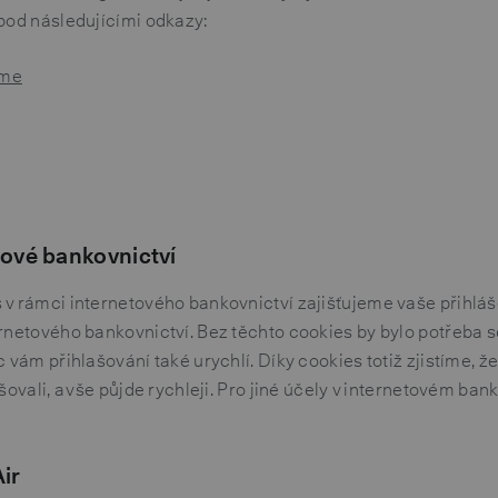
pod následujícími odkazy:
ome
tové bankovnictví
 v rámci internetového bankovnictví zajišťujeme vaše přihláš
rnetového bankovnictví. Bez těchto cookies by bylo potřeba 
c vám přihlašování také urychlí. Díky cookies totiž zjistíme, ž
šovali, a vše půjde rychleji. Pro jiné účely v internetovém ban
ir