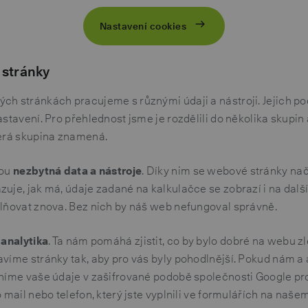
Nastavení cookies
stránky
ch stránkách pracujeme s různými údaji a nástroji. Jejich 
astavení. Pro přehlednost jsme je rozdělili do několika skupin
terá skupina znamená.
sou
nezbytná data a nástroje
. Díky nim se webové stránky nač
uje, jak má, údaje zadané na kalkulačce se zobrazí i na dalš
plňovat znova. Bez nich by náš web nefungoval správně.
e
analytika
. Ta nám pomáhá zjistit, co by bylo dobré na webu zl
víme stránky tak, aby pro vás byly pohodlnější. Pokud nám a 
pníme vaše údaje v zašifrované podobě společnosti Google pr
o mail nebo telefon, který jste vyplnili ve formulářích na naš