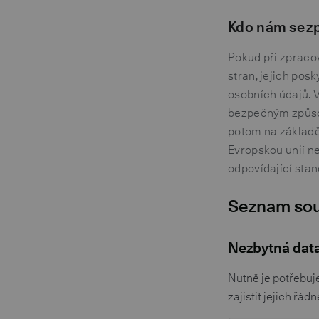
Kdo nám se z
Pokud při zpraco
stran, jejich pos
osobních údajů. 
bezpečným způsob
potom na základě
Evropskou unií n
odpovídající sta
Seznam sou
Nezbytná data
Nutně je potřebuj
zajistit jejich řá