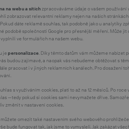
ma na webu a sítích
zpracováváme údaje o vašem používání 
i zobrazovat relevantní reklamy nejen na naších stránkách,
. Pokud dáte reklamě souhlas, tak podobně jako u analytiky z
né podobě společnosti Google pro přesnější měření. Může jít 
te vyplnili ve formulářích na našem webu.
u je
personalizace
. Díky těmto datům vám můžeme nabízet p
 vás budou zajímavé, a naopak vás nebudeme obtěžovat s těmi
ále pracovat i v jiných reklamních kanálech. Pro dosažení t
ování.
hlas s využíváním cookies, platí to až na 12 měsíců. Po roce
as — tedy pokud si cookies sami nevymažete dříve. Samozř
iv změnit v nastavení cookies.
můžete omezit také nastavením svého webového prohlížeče.
vše bude fungovat tak, jak jsme to vymysleli. Jak zakázat vše