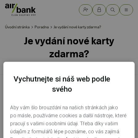
Úvodní stránka
Poradna
Je vydání nové karty zdarma?
Je vydání nové karty
zdarma?
Vychutnejte si náš web podle
svého
Ano, vydání nové karty s novým designem je zdarma.
Aby vám šlo brouzdání na našich stránkách jako
po másle, používáme cookies a další nástroje, které
Poradna
pracují s vašimi osobními údaji. Třeba díky vašim
údajům z formulářů lépe poznáme, co vás zajímá.