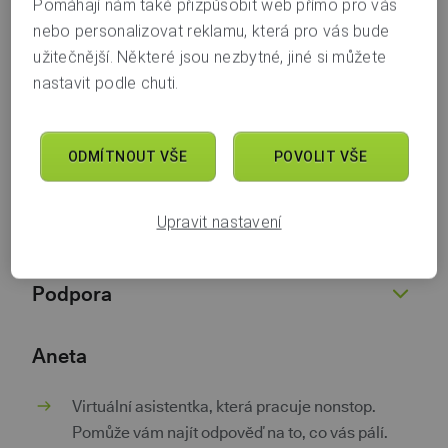
Pomáhají nám také přizpůsobit web přímo pro vás
nebo personalizovat reklamu, která pro vás bude
Další témata
užitečnější. Některé jsou nezbytné, jiné si můžete
nastavit podle chuti.
ODMÍTNOUT VŠE
POVOLIT VŠE
O Air Bank
O nás
Upravit nastavení
Nabídka
Žhavé novinky
Pro novináře
Běžný účet
Podpora
Kariéra 💚
Spořicí účet
Dokumenty
Půjčky
Nenaleťte podvodníkům
Aneta
Dokumenty pro podnikatele
Kontokorent
Kurzovní lístek
Virtuální asistentka, která pracuje nonstop.
Kontakty
Hypotéky
Poradna
Pomůže vám najít odpověď na to, co vás pálí.
Investice a spoření
Pokračovat v žádosti