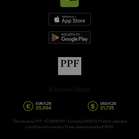
Kurzovní lístek
EUR/CZK
USD/CZK
€
$
25,064
21,735
Člen skupiny PPF / IČ 29045371 / Evropská 2690/17, Praha 6. Zapsaná
u rejstříkového soudu v Praze, spisová značka B 16013.