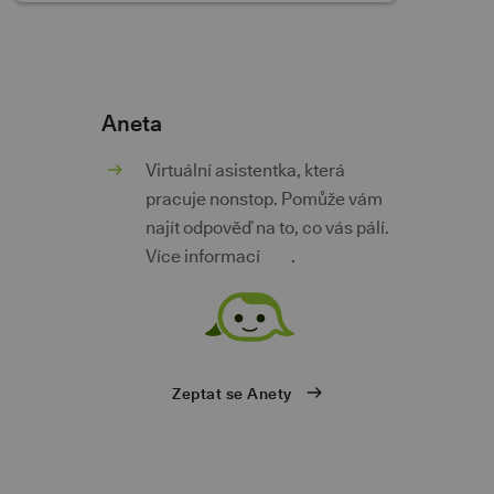
Aneta
m
Virtuální asistentka, která
pracuje nonstop. Pomůže vám
najít odpověď na to, co vás pálí.
Více informací
zde
.
ů
Zeptat se Anety
eb