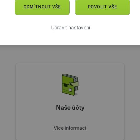
ODMÍTNOUT VŠE
POVOLIT VŠE
Upravit nastavení
Další témata
Naše účty
Více informací