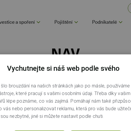
vestice a spoření
Pojištění
Podnikatelé
NAV
Vychutnejte si náš web podle svého
šlo brouzdání na našich stránkách jako po másle, používáme
ástroje, které pracují s vašimi osobními údaji. Třeba díky vaši
e čistá hodnota majetku fondu, která připadá na jeden podílový
ářů lépe poznáme, co vás zajímá. Pomáhají nám také přizpůso
ální cena fondu.
o vás nebo personalizovat reklamu, která pro vás bude užitečn
sou nezbytné, jiné si můžete nastavit podle chuti.
Poradna