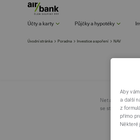
Účty a karty
Půjčky a hypotéky
In
Úvodní stránka
Poradna
Investice a spoření
NAV
Aby vám 
a další n
Net asset value j
z formul
se stanovuje aktu
přímo pr
Některé j