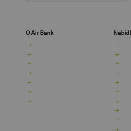
O Air Bank
Nabíd
O nás
Bě
Žhavé novinky
Sp
Pro novináře
Pů
Kariéra 💚
Ko
Dokumenty
Hy
Dokumenty pro podnikatele
In
Kontakty
Po
Vý
Mo
Za