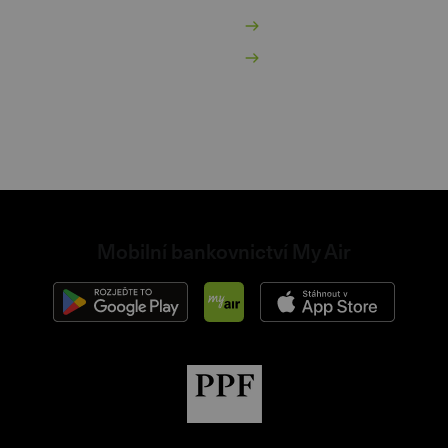
dnikatelský účet
Obchodní podmínky
dnikatelský spořicí účet
Nastavení cookies
internetovém bankovnictví
non
Mobilní bankovnictví My Air