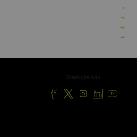
Po
Po
O 
Ša
Sledujte nás