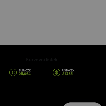
Kurzovní lístek
EUR/CZK
USD/CZK
€
$
25,064
21,735