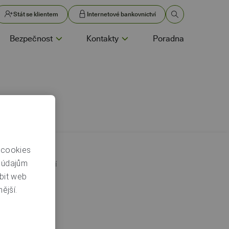
Stát se klientem
Internetové bankovnictví
Bezpečnost
Kontakty
Poradna
 cookies
m údajům
 list. Pomocí ní
bit web
ější.