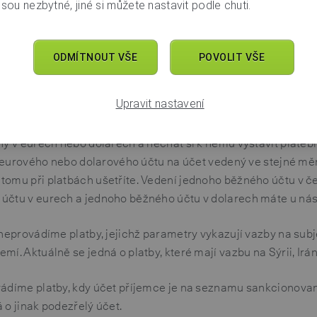
čet kryptoměnové směnárny ale můžete provést kartou, což 
sou nezbytné, jiné si můžete nastavit podle chuti.
te měli vědět, že i když my si za platbu kartou neúčtujeme žá
nárna je po vás chtít může. Seznamte se proto předem s jej
ODMÍTNOUT VŠE
POVOLIT VŠE
e.
Upravit nastavení
nových směnáren vede své účty v eurech nebo dolarech. I u 
ný v eurech nebo dolarech a nechat si k němu vystavit plateb
ě z eurového nebo dolarového účtu na účet vedený ve stejné m
tomu při platbách ušetříte. Vedení jednoho běžného účtu v 
účtu v eurech a jednoho běžného účtu v dolarech máte u ná
 neprovádíme platby, jejichž parametry vykazují vazby na sub
mí. Aktuálně se jedná o platby, které mají vazbu na Sýrii, Irá
vádíme platby, kdy účet příjemce je na seznamu sankcionova
 o jinak podezřelý účet.