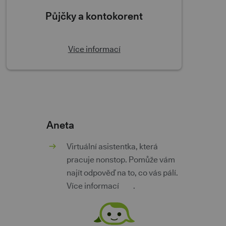
Půjčky a kontokorent
Více informací
Aneta
m
Virtuální asistentka, která
pracuje nonstop. Pomůže vám
najít odpověď na to, co vás pálí.
Více informací
zde
.