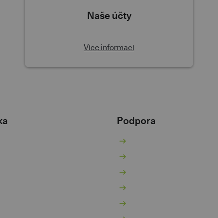
Naše účty
Více informací
ka
Podpora
žný účet
Nenaleťte podvodníků
ořicí účet
Kurzovní lístek
jčky
Poradna
ntokorent
Pokračovat v žádosti
potéky
Aplikace třetích stran