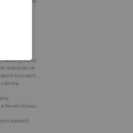
většina směnáren
dné poplatky,
ím ceníkem, ať
nás si můžete
ní kartu. Výhodou
ěně nedochází ke
českých korunách,
s zdarma.
jekty
n a Severní Koreu.
ných subjektů