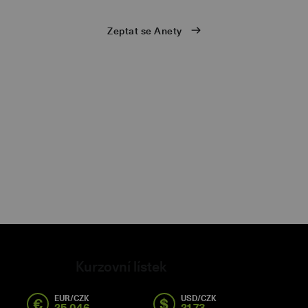
ů
Zeptat se Anety
eb
Kurzovní lístek
EUR/CZK
USD/CZK
€
$
25,046
21,73