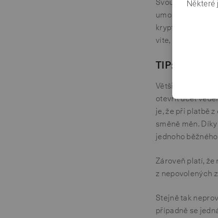
Svou platbu na ú
Některé j
umožňuje. Jen bys
kryptoměnová smě
víte, do čeho jdet
TIP:
Většina kryptomě
otevřít účet vede
je, že při platb
směně měn. Díky 
jednoho běžného 
Zároveň platí, že
z nepovolených ze
Stejně tak nepro
případně se jedná