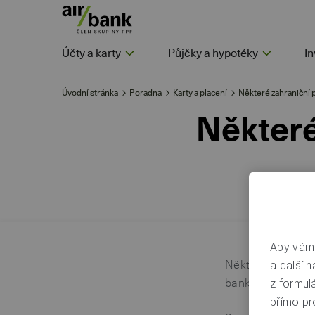
Účty a karty
Půjčky a hypotéky
In
Úvodní stránka
Poradna
Karty a placení
Některé zahraniční 
Některé
Aby vám 
Některé platby n
a další n
bankovnictví nem
z formul
přímo pr