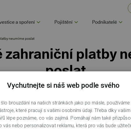
vestice a spoření
Pojištění
Podnikatelé
platby neumíme poslat
 zahraniční platby
poslat
Vychutnejte si náš web podle svého
šlo brouzdání na našich stránkách jako po másle, používáme
a účty kryptoměnových směnáren přes naše internetové a mo
ástroje, které pracují s vašimi osobními údaji. Třeba díky vaši
usí být provedeny z důvodu interních pravidel.
ářů lépe poznáme, co vás zajímá. Pomáhají nám také přizpůso
o vás nebo personalizovat reklamu, která pro vás bude užitečn