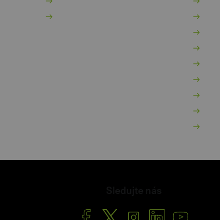
Dokumenty pro podnikatele
In
Kontakty
Po
Vý
Mo
Za
Po
Po
O 
Ša
Sledujte nás