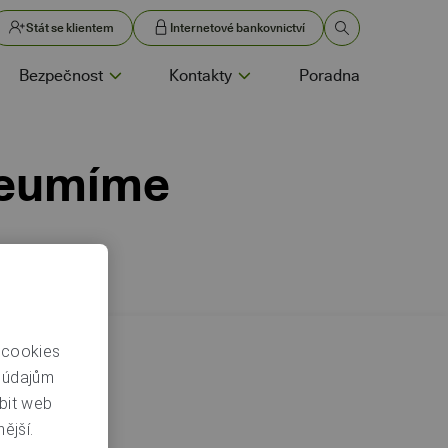
Stát se klientem
Internetové bankovnictví
Bezpečnost
Kontakty
Poradna
 neumíme
 cookies
bilní
m údajům
bit web
ější.