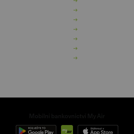
vestice a spoření
Bezpečnost a soukromí
jištění
Ochrana osobních údaj
hody za věrnost
Ceník ke stažení
bilní bankovnictví
Přehled úrokových saz
hraniční karta
Reklamační řád
dnikatelský účet
Obchodní podmínky
dnikatelský spořicí účet
Nastavení cookies
internetovém bankovnictví
non
Mobilní bankovnictví My Air