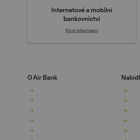
Internetové a mobilní
bankovnictví
Více informací
O Air Bank
Nabíd
O nás
Bě
Žhavé novinky
Sp
Pro novináře
Pů
Kariéra 💚
Ko
Dokumenty
Hy