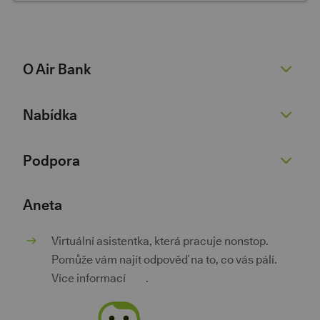
O Air Bank
O nás
Nabídka
Žhavé novinky
Pro novináře
Běžný účet
Podpora
Kariéra 💚
Spořicí účet
Dokumenty
Půjčky
Nenaleťte podvodníkům
Aneta
Dokumenty pro podnikatele
Kontokorent
Kurzovní lístek
Virtuální asistentka, která pracuje nonstop.
Kontakty
Hypotéky
Poradna
Pomůže vám najít odpověď na to, co vás pálí.
Investice a spoření
Pokračovat v žádosti
Více informací
zde
.
Pojištění
Aplikace třetích stran
Výhody za věrnost
Bezpečnost a soukromí