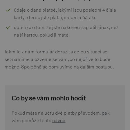
údaje o dané platbě, jakými jsou poslední 4 čísla
karty, kterou jste platili, datum a částku
účtenku o tom, že jste nakonec zaplatili jinak, než
naší kartou, pokud ji máte
Jakmile k nám formulář dorazí, s celou situací se
seznámíme a ozveme se vám, co nejdříve to bude
možné. Společně se domluvíme na dalším postupu.
Co by se vám mohlo hodit
Pokud máte na účtu dvě platby převodem, pak
vám pomůže tento
návod
.