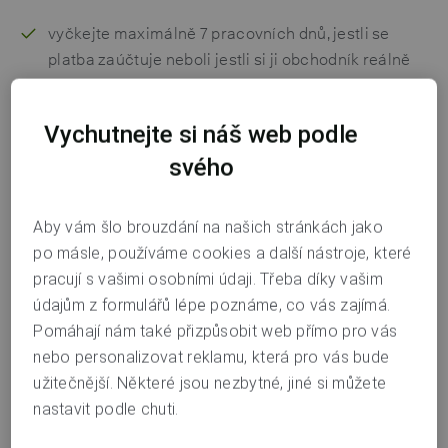
vyčkejte maximálně 7 pracovních dnů, jestli se
platba zaúčtuje neboli jestli si ji obchodník reálně
strhne z vašeho účtu
po zaúčtování vedle platby zmizí nápis „Čeká na
Vychutnejte si náš web podle
zaúčtování“
svého
když si ji obchodník nezaúčtuje, platba po
7 pracovních dnech z historie plateb zmizí a opět se
Aby vám šlo brouzdání na našich stránkách jako
vám navýší dostupný zůstatek
po másle, používáme cookies a další nástroje, které
pracují s vašimi osobními údaji. Třeba díky vašim
Platba se zaúčtovala, co dál?
údajům z formulářů lépe poznáme, co vás zajímá.
Pomáhají nám také přizpůsobit web přímo pro vás
Platba proběhla na internetu:
nebo personalizovat reklamu, která pro vás bude
užitečnější. Některé jsou nezbytné, jiné si můžete
nejdříve se prosím obraťte na samotného
nastavit podle chuti.
obchodníka a požádejte ho buď o dodání zaplacené
služby, nebo o vrácení peněz