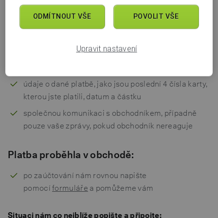
kdyby se vám nepodařilo se společně domluvit,
ODMÍTNOUT VŠE
POVOLIT VŠE
napište nám pomocí
formuláře
a uděláme vše, co
bude v našich silách, abychom vám pomohli
Upravit nastavení
Situaci nám co nejblíže popište a k formuláři připojte:
údaje o dané platbě, jako jsou poslední 4 čísla karty,
kterou jste platili, datum a částku
společnou komunikaci s obchodníkem, případně
pouze vaše zprávy, pokud obchodník nereaguje
Platba proběhla v obchodě:
po zaúčtování nám rovnou napište
pomocí
formuláře
a pomůžeme vám
Situaci nám co nejblíže popište a připojte: