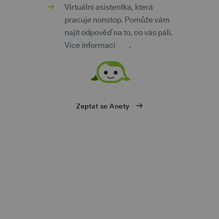
m
Virtuální asistentka, která
pracuje nonstop. Pomůže vám
najít odpověď na to, co vás pálí.
Více informací
zde
.
ů
Zeptat se Anety
eb