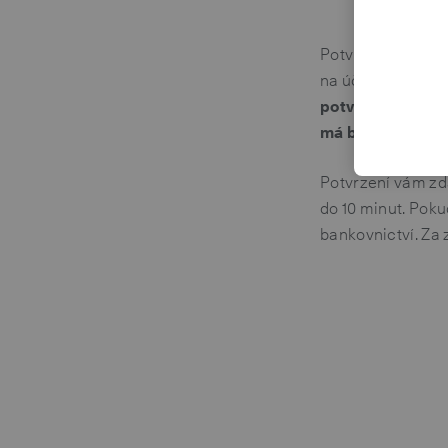
Potvrzení o zůsta
na účet, ke které
potvrzení
. Dále 
má být vystaven
Potvrzení vám zd
do 10 minut. Poku
bankovnictví. Za 