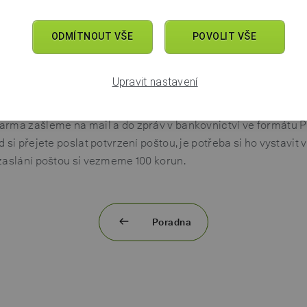
tku si snadno vytvoříte ve své
ODMÍTNOUT VŠE
mobilní aplikaci
POVOLIT VŠE
na
Chytrém př
mu chcete potvrzení vystavit a přes
tři tečky
vpravo nahoře v
zvolíte, že potřebujete
potvrzení o zůstatku na účtu
, a určíte
d
Upravit nastavení
o
. Můžete si také vybrat mezi potvrzením v
češtině
nebo
angli
arma zašleme na mail a do zpráv v bankovnictví ve formátu PD
d si přejete poslat potvrzení poštou, je potřeba si ho vystavit
zaslání poštou si vezmeme 100 korun.
Poradna