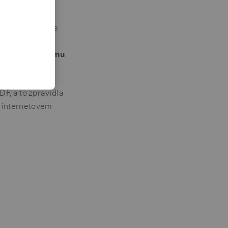
ehledu
. Ťuknete
yberete
Poslat
atum, ke kterému
čtině
.
F, a to zpravidla
 v internetovém