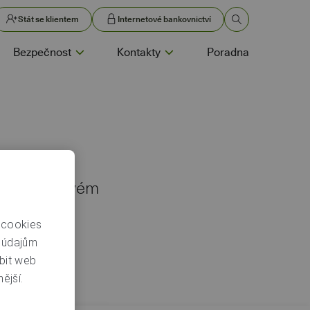
Stát se klientem
Internetové bankovnictví
Bezpečnost
Kontakty
Poradna
domova ve svém
 cookies
m údajům
bit web
ější.
bankovnictví