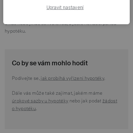
snížena o výši půjčky.
Upravit nastavení
Účel půjčky můžeme ověřovat i v situaci, kdy má klient
u nás nebo jinde schválenou, a ještě nenačerpanou
hypotéku.
Co by se vám mohlo hodit
Podívejte se,
jak probíhá vyřízení hypotéky
.
Dále vás může také zajímat, jakém máme
úrokové sazby u hypotéky
nebo jak podat
žádost
o hypotéku
.