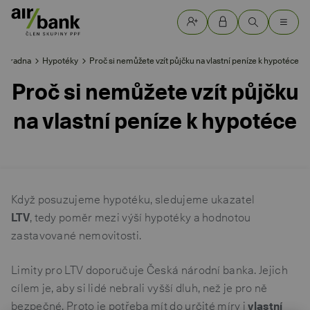
Poradna
Hypotéky
Proč si nemůžete vzít půjčku na vlastní peníze k hypotéce
Proč si nemůžete vzít půjčku
na vlastní peníze k hypotéce
Když posuzujeme hypotéku, sledujeme ukazatel
LTV
, tedy poměr mezi výší hypotéky a hodnotou
zastavované nemovitosti.
Limity pro LTV doporučuje Česká národní banka. Jejich
cílem je, aby si lidé nebrali vyšší dluh, než je pro ně
bezpečné. Proto je potřeba mít do určité míry i
vlastní