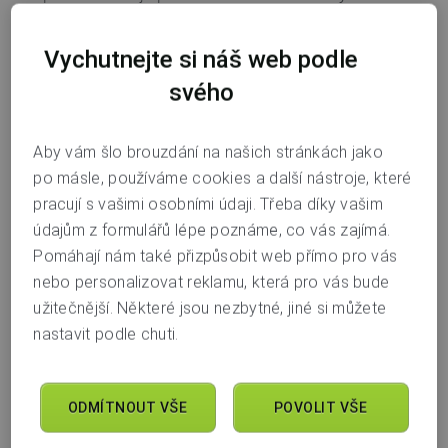
peníze
.
Vychutnejte si náš web podle
Zároveň ČNB doporučuje, aby banky
nepočítaly peníze
svého
z jiných půjček jako vlastní peníze k hypotéce
. Kdyby si
totiž člověk vzal půjčku jen proto, aby doplnil vlastní
peníze, znamenalo by to, že by splácel dva úvěry
Aby vám šlo brouzdání na našich stránkách jako
najednou — hypotéku i půjčku. A to zvyšuje riziko
po másle, používáme cookies a další nástroje, které
nesplácení.
pracují s vašimi osobními údaji. Třeba díky vašim
údajům z formulářů lépe poznáme, co vás zajímá.
Co to pro klienta znamená
Pomáhají nám také přizpůsobit web přímo pro vás
nebo personalizovat reklamu, která pro vás bude
Pokud klient řeší nebo řešil v nedávné době půjčku
užitečnější. Některé jsou nezbytné, jiné si můžete
a aktuálně žádá o hypotéku, budeme se ho ptát,
nastavit podle chuti.
k jakému účelu peníze z půjčky využil nebo využije.
V případě, že má půjčka nahradit vlastní peníze
k hypotéce, nemůžeme je jako vlastní peníze započítat.
ODMÍTNOUT VŠE
POVOLIT VŠE
Hypotéku poskytnout můžeme, jen její výše bude