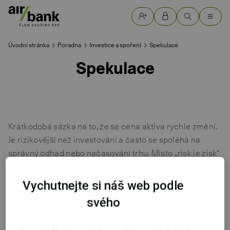
Úvodní stránka
Poradna
Investice a spoření
Spekulace
Spekulace
Krátkodobá sázka na to, že se cena aktiva rychle změní.
Je rizikovější než investování a často se spoléhá na
správný odhad nebo načasování trhu. Místo „risk je zisk“
může snadno nastat „rychle nabyl, rychle pozbyl“.
Vychutnejte si náš web podle
svého
Poradna