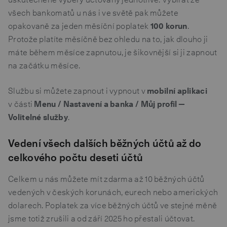
všech bankomatů u nás i ve světě pak můžete
opakovaně za jeden měsíční poplatek
100 korun
.
Protože platíte měsíčně bez ohledu na to, jak dlouho ji
máte během měsíce zapnutou, je šikovnější si ji zapnout
na začátku měsíce.
Službu si můžete zapnout i vypnout v
mobilní aplikaci
v části
Menu / Nastavení a banka / Můj profil —
Volitelné služby
.
Vedení všech dalších běžných účtů až do
celkového počtu deseti účtů
Celkem u nás můžete mít zdarma až 10 běžných účtů
vedených v českých korunách, eurech nebo amerických
dolarech. Poplatek za více běžných účtů ve stejné měně
jsme totiž zrušili a od září 2025 ho přestali účtovat.