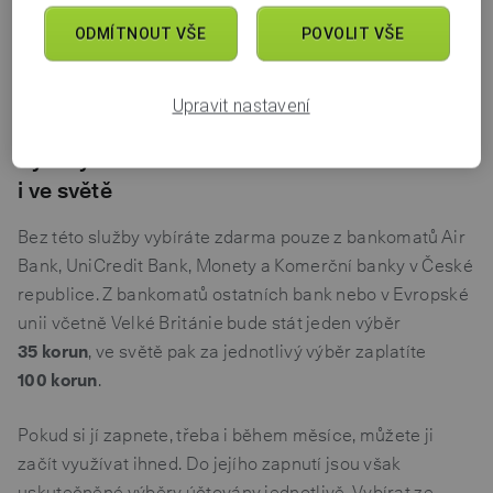
kdy službu zapnete.
ODMÍTNOUT VŠE
POVOLIT VŠE
Zasílání SMS si můžete nastavit v
mobilní aplikaci
v části
Menu / Nastavení a banka / Oznámení
.
Upravit nastavení
Výběry hotovosti ze všech bankomatů u nás
i ve světě
Bez této služby vybíráte zdarma pouze z bankomatů Air
Bank, UniCredit Bank, Monety a Komerční banky v České
republice. Z bankomatů ostatních bank nebo v Evropské
unii včetně Velké Británie bude stát jeden výběr
35 korun
, ve světě pak za jednotlivý výběr zaplatíte
100 korun
.
Pokud si jí zapnete, třeba i během měsíce, můžete ji
začít využívat ihned. Do jejího zapnutí jsou však
uskutečněné výběry účtovány jednotlivě. Vybírat ze