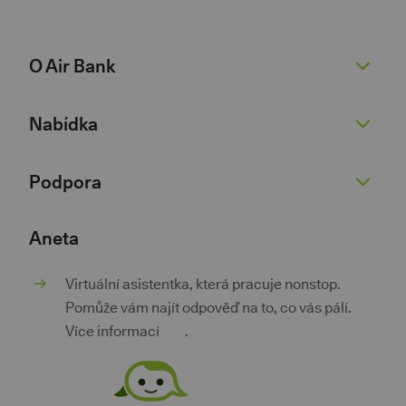
O Air Bank
O nás
Nabídka
Žhavé novinky
Pro novináře
Běžný účet
Podpora
Kariéra 💚
Spořicí účet
Dokumenty
Půjčky
Nenaleťte podvodníkům
Aneta
Dokumenty pro podnikatele
Kontokorent
Kurzovní lístek
Virtuální asistentka, která pracuje nonstop.
Kontakty
Hypotéky
Poradna
Pomůže vám najít odpověď na to, co vás pálí.
Investice a spoření
Pokračovat v žádosti
Více informací
zde
.
Pojištění
Aplikace třetích stran
Výhody za věrnost
Bezpečnost a soukromí
Mobilní bankovnictví
Ochrana osobních údajů