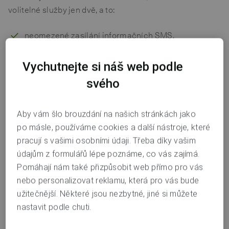
volitelné služby jen dvě, a to:
neomezené zasílání informačních SMS,
výběry hotovosti ze všech bankomatů u nás i ve
Vychutnejte si náš web podle
světě.
svého
Neomezené zasílání informačních SMS
Aby vám šlo brouzdání na našich stránkách jako
Díky této službě můžete za
25 korun
měsíčně dostávat
po másle, používáme cookies a další nástroje, které
neomezené množství SMS zpráv o všem, co se na
pracují s vašimi osobními údaji. Třeba díky vašim
vašich běžných a spořicích účtech šustne. Poplatek za
údajům z formulářů lépe poznáme, co vás zajímá.
službu vám účtujeme za každý měsíc, ve kterém máte
Pomáhají nám také přizpůsobit web přímo pro vás
aspoň na jednom ze svých běžných nebo spořicích účtů
nebo personalizovat reklamu, která pro vás bude
jako způsob informování o dění na účtu vybrané SMS
užitečnější. Některé jsou nezbytné, jiné si můžete
zprávy. Pro využití služby je potřeba si SMS zprávy
nastavit podle chuti.
nastavit pro každý účet, u kterého chcete službu
používat. Poplatek se platí vždy stejný bez ohledu na to,