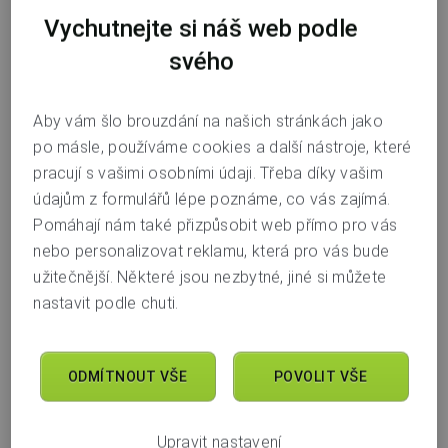
Investice do Air Bank
. Založení i vedení investice jsou
Vychutnejte si náš web podle
samozřejmě
zdarma
.
svého
Pokud ještě nejste naším klientem, založíte si u nás za
Aby vám šlo brouzdání na našich stránkách jako
minutku účet, který je úplně zdarma, a můžete začít
po másle, používáme cookies a další nástroje, které
investovat. Obojí zvládnete v aplikaci.
pracují s vašimi osobními údaji. Třeba díky vašim
Investice do Air Bank je v korunách, takže budete v naší
údajům z formulářů lépe poznáme, co vás zajímá.
měně potřebovat běžný nebo spořicí účet, ze kterého si
Pomáhají nám také přizpůsobit web přímo pro vás
na investici pošlete peníze. Ale může to být klidně ten
nebo personalizovat reklamu, která pro vás bude
náš, který každému klientovi nabízíme úplně zdarma.
užitečnější. Některé jsou nezbytné, jiné si můžete
nastavit podle chuti.
Investicí do Air Bank můžete mít více
A to, kolik chcete. Podle toho, kdy si je založíte, pak
ODMÍTNOUT VŠE
POVOLIT VŠE
budou nejspíš mít jiné datum splatnosti a případně i jiný
úrok. Všechny každopádně uvidíte v mobilní aplikaci.
Upravit nastavení