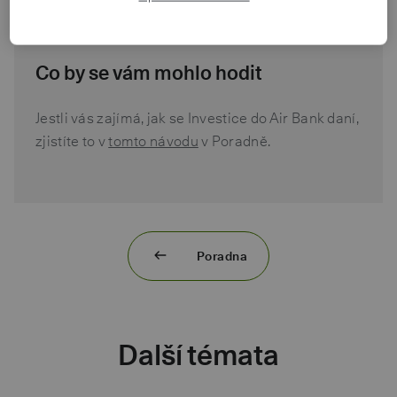
Co by se vám mohlo hodit
Jestli vás zajímá, jak se Investice do Air Bank daní,
zjistíte to v
tomto návodu
v Poradně.
Poradna
Další témata