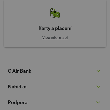
Karty a placení
Více informací
O Air Bank
O nás
Nabídka
Žhavé novinky
Pro novináře
Běžný účet
Podpora
Kariéra 💚
Spořicí účet