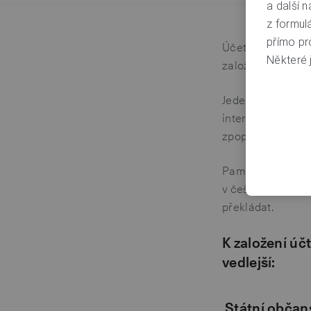
a další n
z formul
přímo pr
Účet si založíte
Některé j
založíme společně
Jeden běžný úče
internetovém bank
zpoplatněné dle
Pamatujte, že vše
v češtině. Pokud 
překládat.
K založení úč
vedlejší:
Státní občan