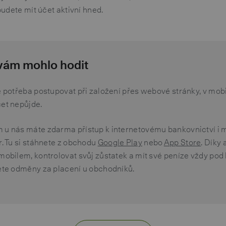
udete mít účet aktivní hned.
 vám mohlo hodit
e potřeba postupovat při založení přes webové stránky, v mobi
čet nepůjde.
 u nás máte zdarma přístup k internetovému bankovnictví i m
r. Tu si stáhnete z obchodu
Google Play
nebo
App Store
. Díky 
mobilem, kontrolovat svůj zůstatek a mít své peníze vždy pod 
dete odměny za placení u obchodníků.