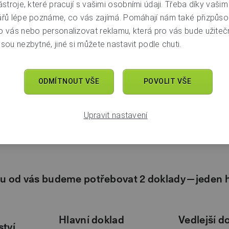
ástroje, které pracují s vašimi osobními údaji. Třeba díky vaši
ářů lépe poznáme, co vás zajímá. Pomáhají nám také přizpůso
o vás nebo personalizovat reklamu, která pro vás bude užitečn
 snadno
online
nebo se za námi můžete
zastavit
. Rádi vás uvid
sou nezbytné, jiné si můžete nastavit podle chuti.
. Třeba u kávy.
t pro každou měnu pro vás máme zdarma a bez podmínek. Ve
ODMÍTNOUT VŠE
POVOLIT VŠE
ovnictví si pak budete moci vybrat další volitelné služby, kte
 našeho
ceníku
.
Upravit nastavení
chny naše smlouvy, internetové bankovnictví i mobilní aplik
neumíte dobře česky, je potřeba vzít si s sebou někoho, kdo 
tu od vás budeme potřebovat 2 doklady — jeden h
Hlavní doklad
Vedlejší d
ství