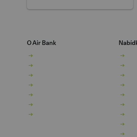
O Air Bank
Nabíd
O nás
Bě
Žhavé novinky
Sp
Pro novináře
Pů
Kariéra 💚
Ko
Dokumenty
Hy
Dokumenty pro podnikatele
In
Kontakty
Po
Vý
Mo