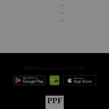
hraniční karta
Reklamační řád
dnikatelský účet
Obchodní podmínky
dnikatelský spořicí účet
Nastavení cookies
internetovém bankovnictví
non
Mobilní bankovnictví My Air