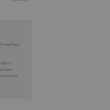
lní aplikaci
obilní
aplikaci
kontrolou.