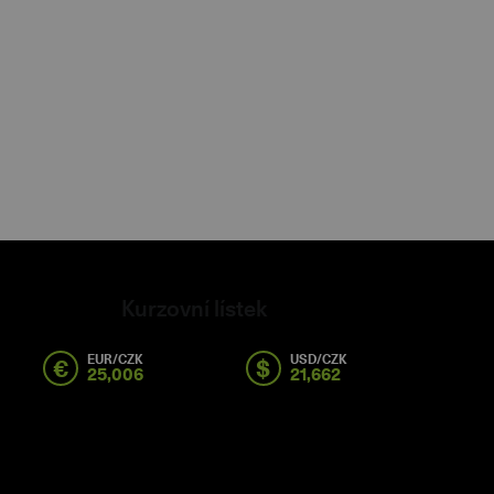
Kurzovní lístek
EUR/CZK
USD/CZK
€
$
25,006
21,662