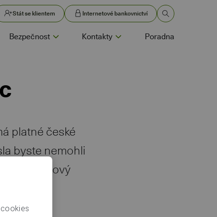
Stát se klientem
Internetové bankovnictví
Bezpečnost
Kontakty
Poradna
ec
má platné české
ísla byste nemohli
požádat o nový
 cookies