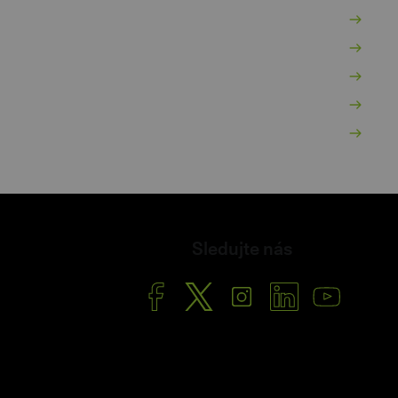
Za
Po
Po
O 
Ša
Sledujte nás