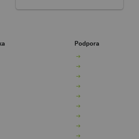
ka
Podpora
žný účet
Nenaleťte podvodníků
ořicí účet
Kurzovní lístek
jčky
Poradna
ntokorent
Pokračovat v žádosti
potéky
Aplikace třetích stran
vestice a spoření
Bezpečnost a soukromí
jištění
Ochrana osobních údaj
hody za věrnost
Ceník ke stažení
bilní bankovnictví
Přehled úrokových saz