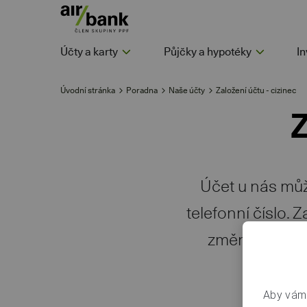
Účty a karty
Půjčky a hypotéky
In
Úvodní stránka
Poradna
Naše účty
Založení účtu - cizinec
Z
Účet u nás můž
telefonní číslo. 
změnit někter
Aby vám 