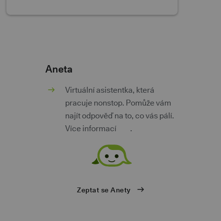
Aneta
m
Virtuální asistentka, která
pracuje nonstop. Pomůže vám
najít odpověď na to, co vás pálí.
Více informací
zde
.
ů
Zeptat se Anety
eb