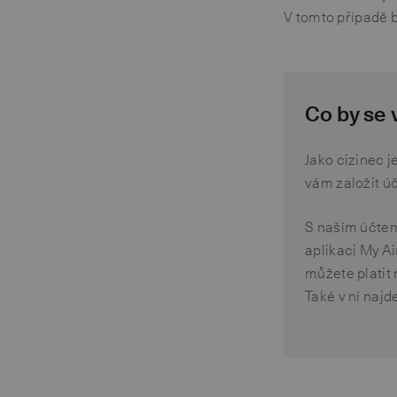
V tomto případě b
Co by se
Jako cizinec j
vám založit ú
S naším účtem
aplikaci My Ai
můžete platit 
Také v ní naj