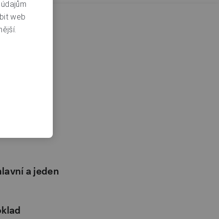
m údajům
bit web
ější.
íme a účet
 svém
ré jsou
ace jsou pouze
vám bude
lavní a jeden
oklad