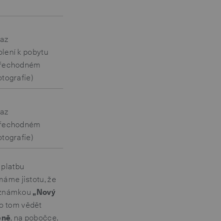
kaz
lení k pobytu
 přechodném
otografie)
kaz
 přechodném
otografie)
 platbu
máme jistotu, že
poznámkou
„Nový
 o tom vědět
bně
, na
pobočce
.