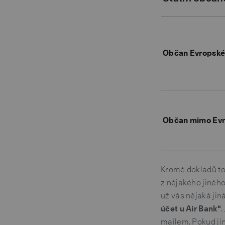
Občan Evropské
Občan mimo Evr
Kromě dokladů to
z nějakého jiného
už vás nějaká jin
účet u Air Bank“
.
mailem. Pokud jin