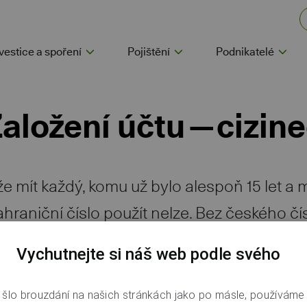
vestice a spoření
Pojištění
Podnikatelé
aložení účtu — cizin
e mít každý, komu už bylo alespoň 15 let a 
Zahraniční číslo použít nelze. Bez českého č
á bezpečnostní nastavení a ověření nebo 
Vychutnejte si náš web podle svého
produkt.
šlo brouzdání na našich stránkách jako po másle, používáme