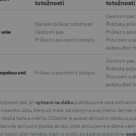
totožnosti
totožnosti
Cestovní pas
Národní průkaz totožnosti
Řidičský prů
 unie
Cestovní pas
Průkaz o povo
Průkaz o povolení k pobytu
Potvrzení o
pobytu (bez f
Cestovní pas
Řidičský prů
opskou unii
Průkaz o povolení k pobytu
Potvrzení o
pobytu (bez f
tožnosti pak při
vyřízení na dálku
potřebujeme také aktivační
 českého účtu, který už máte založený na své jméno. Jen tak 
á česká banka ověřila. Důležité je poslat aktivační platbu s 
 Jakmile aktivační platba dorazí, účet aktivujeme a dáme vám
ý český účet nemáte, stačí si zvolit, že žádost dokončíte
oso