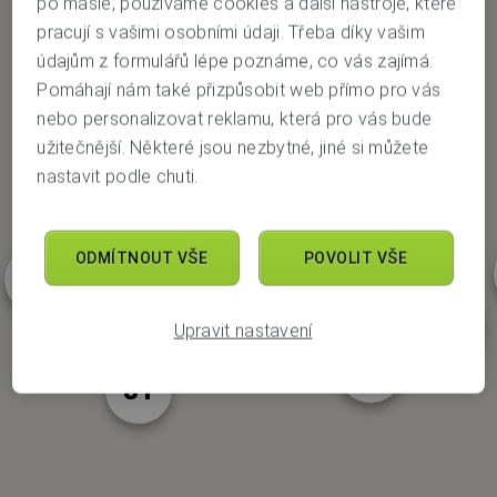
po másle, používáme cookies a další nástroje, které
Vyhledat podle mé polohy
pracují s vašimi osobními údaji. Třeba díky vašim
údajům z formulářů lépe poznáme, co vás zajímá.
Pobočky
Pomáhají nám také přizpůsobit web přímo pro vás
Bankomaty
77
nebo personalizovat reklamu, která pro vás bude
5
Vkladomaty
134
užitečnější. Některé jsou nezbytné, jiné si můžete
nastavit podle chuti.
219
465
28
ODMÍTNOUT VŠE
POVOLIT VŠE
104
150
56
Upravit nastavení
189
81