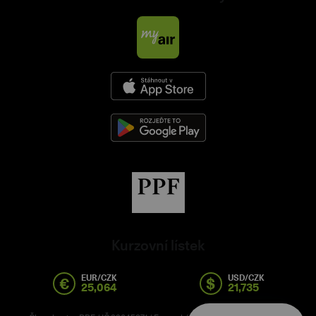
Kurzovní lístek
EUR/CZK
USD/CZK
€
$
25,064
21,735