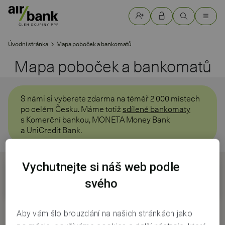
Úvodní stránka
Mapa poboček a bankomatů
Mapa poboček a bankomatů
S námi si vyberete zdarma na téměř 2 000 místech
po celém Česku. Máme totiž
sdílené bankomaty
s Komerční bankou, MONETA Money Bank
a UniCredit Bank.
Vychutnejte si náš web podle
Vyhledat obchodní místo
svého
Aby vám šlo brouzdání na našich stránkách jako