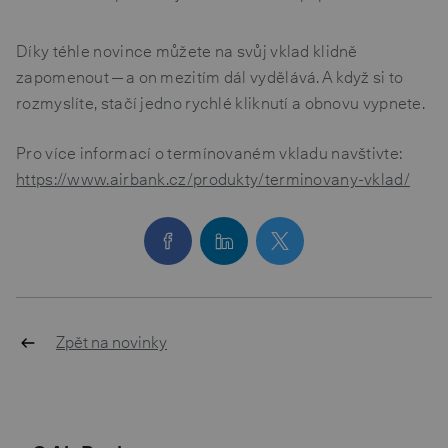
Díky téhle novince můžete na svůj vklad klidně
zapomenout — a on mezitím dál vydělává. A když si to
rozmyslíte, stačí jedno rychlé kliknutí a obnovu vypnete.
Pro více informací o termínovaném vkladu navštivte:
https://www.airbank.cz/produkty/terminovany-vklad/
Zpět na novinky