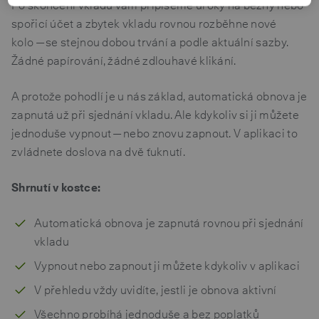
Po skončení vkladu vám připíšeme úroky na běžný nebo
spořicí účet a zbytek vkladu rovnou rozběhne nové
kolo — se stejnou dobou trvání a podle aktuální sazby.
Žádné papírování, žádné zdlouhavé klikání.
A protože pohodlí je u nás základ, automatická obnova je
zapnutá už při sjednání vkladu. Ale kdykoliv si ji můžete
jednoduše vypnout — nebo znovu zapnout. V aplikaci to
zvládnete doslova na dvě ťuknutí.
Shrnutí v kostce:
Automatická obnova je zapnutá rovnou při sjednání
vkladu
Vypnout nebo zapnout ji můžete kdykoliv v aplikaci
V přehledu vždy uvidíte, jestli je obnova aktivní
Všechno probíhá jednoduše a bez poplatků