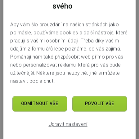
svého
Aby vám šlo brouzdání na našich stránkách jako
po másle, používáme cookies a další nástroje, které
pracují s vašimi osobními údaji. Třeba díky vašim
Rádi děláme věci jednoduše — a u spoření
údajům z formulářů lépe poznáme, co vás zajímá.
to platí dvojnásob. Pokud máte
Pomáhají nám také přizpůsobit web přímo pro vás
termínovaný vklad, máme pro vás novinku,
nebo personalizovat reklamu, která pro vás bude
užitečnější. Některé jsou nezbytné, jiné si můžete
která vám ušetří starosti. Už si nemusíte
nastavit podle chuti.
hlídat, kdy vklad skončí. Díky automatické
obnově se o všechno postaráme za vás —
ODMÍTNOUT VŠE
POVOLIT VŠE
a vaše peníze tak můžou dál v klidu růst.
Upravit nastavení
Jak to funguje?