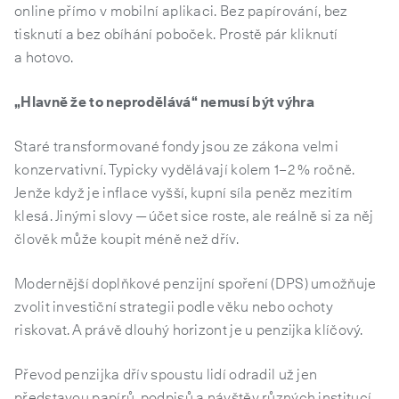
online přímo v mobilní aplikaci. Bez papírování, bez
tisknutí a bez obíhání poboček. Prostě pár kliknutí
a hotovo.
„Hlavně že to neprodělává“ nemusí být výhra
Staré transformované fondy jsou ze zákona velmi
konzervativní. Typicky vydělávají kolem 1–2 % ročně.
Jenže když je inflace vyšší, kupní síla peněz mezitím
klesá. Jinými slovy — účet sice roste, ale reálně si za něj
člověk může koupit méně než dřív.
Modernější doplňkové penzijní spoření (DPS) umožňuje
zvolit investiční strategii podle věku nebo ochoty
riskovat. A právě dlouhý horizont je u penzijka klíčový.
Převod penzijka dřív spoustu lidí odradil už jen
představou papírů, podpisů a návštěv různých institucí.