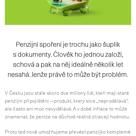
Penzijní spoření je trochu jako šuplík
s dokumenty. Člověk ho jednou založí,
schová a pak na něj ideálně několik let
nesahá. Jenže právě to může být problém.
V Česku jsou stále skoro dva miliony lidí, kteří mají staré
penzijní připojištění — produkt, který sice „neprodělává“,
ale často ani moc nevydělává. A v době inflace to může
znamenat, že peníze na důchod reálně ztrácejí hodnotu.
Proto teď nově umožňujeme převést penzijko kompletně