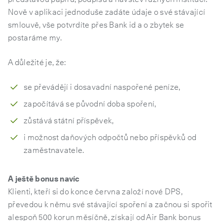
Nově v aplikaci jednoduše zadáte údaje o své stávající
smlouvě, vše potvrdíte přes Bank id a o zbytek se
postaráme my.
A důležité je, že:
se převádějí i dosavadní naspořené peníze,
započítává se původní doba spoření,
zůstává státní příspěvek,
i možnost daňových odpočtů nebo příspěvků od
zaměstnavatele.
A ještě bonus navíc
Klienti, kteří si do konce června založí nové DPS,
převedou k němu své stávající spoření a začnou si spořit
alespoň 500 korun měsíčně, získají od Air Bank bonus