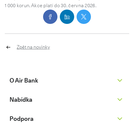
1 000 korun. Akce platí do 30. června 2026.
Zpět na novinky
O Air Bank
O nás
Nabídka
Žhavé novinky
Pro novináře
Běžný účet
Podpora
Kariéra 💚
Spořicí účet