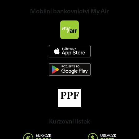
Mobilní bankovnictví My Air
Kurzovní lístek
EUR/CZK
USD/CZK
€
$