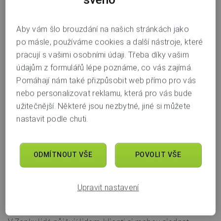
s aktuálně nejvýhodnější sazbou na trhu
s úrokem od 4,49 % ročně. Klienti si mohou
Aby vám šlo brouzdání na našich stránkách jako
půjčit jednoduše online od 5 tisíc do
po másle, používáme cookies a další nástroje, které
1,2 milionu korun, a to na 12 měsíců až 10 let.
pracují s vašimi osobními údaji. Třeba díky vašim
údajům z formulářů lépe poznáme, co vás zajímá.
Pomáhají nám také přizpůsobit web přímo pro vás
„Minulý rok byl pro P2P platformu Zonky rekordní,
nebo personalizovat reklamu, která pro vás bude
poskytli jsme půjčky v celkové hodnotě přes 6,5 miliardy
užitečnější. Některé jsou nezbytné, jiné si můžete
korun a naši půjčku již využilo více než
nastavit podle chuti.
110 000 klientů. Lidé na Zonky oceňují jednoduchost
a transparentnost, více než 40 % klientů využívá služeb
Zonky opakovaně. Našim klientům se snažíme vždy
ODMÍTNOUT VŠE
POVOLIT VŠE
přinášet ty nejvýhodnější nabídky, a tak minimální sazbu
našich půjček snižujeme na 4,49 % ročně,“ říká Veronika
Benešová, vedoucí oddělení půjček a pojištění Air Bank
Upravit nastavení
a Zonky.