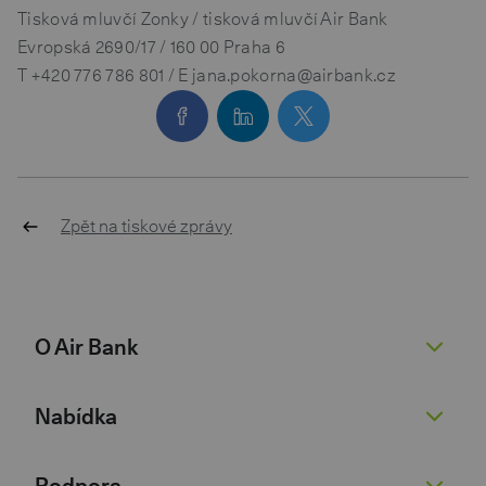
Tisková mluvčí Zonky / tisková mluvčí Air Bank
Evropská 2690/17 / 160 00 Praha 6
T
+420 776 786 801
/ E jana.pokorna@airbank.cz
Zpět na tiskové zprávy
O Air Bank
O nás
Nabídka
Žhavé novinky
Pro novináře
Běžný účet