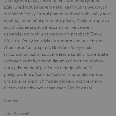
V Zonky lidé půjčují lidem, klienti si mohou sjednat
půjčku jednoduše během několika minut na webových
stránkách Zonky. Tam si pomocí webové kalkulačky také
spočítají orientační parametry půjčky. Veškerou správu
svých půjček si pohodlně zařídí online ve svém
uživatelském profilu na webových stránkách Zonky.
Půjčku u Zonky lze kdykoliv a zdarma celou nebo jen
zčásti předčasně splatit. Klientům Zonky nabízí
i možnost odložit si až dvě měsíční splátky ročně a také
v případě potřeby změnit datum své měsíční splátky.
Zonky dlouhodobě patří mezi nejodpovědnější
poskytovatele půjček na českém trhu, opakovaně se
umisťuje na předních místech Indexu odpovědného
úvěrování neziskové organizace Člověk v tísni.
Kontakt
Jana Pokorná