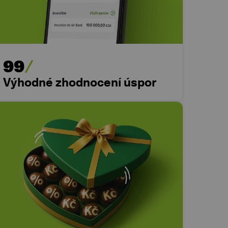
99
Výhodné zhodnocení úspor