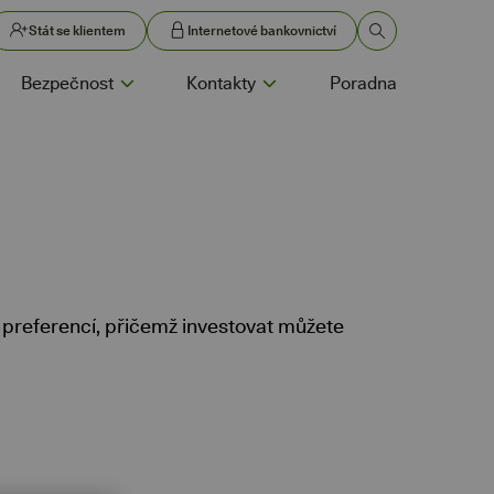
Stát se klientem
Internetové bankovnictví
Bezpečnost
Kontakty
Poradna
 preferencí, přičemž investovat můžete