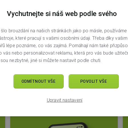
Vychutnejte si náš web podle svého
šlo brouzdání na našich stránkách jako po másle, používáme
ástroje, které pracují s vašimi osobními údaji. Třeba díky vaši
m
Ostatní důvody
Peníze v bezpečí
Přehled o
ářů lépe poznáme, co vás zajímá. Pomáhají nám také přizpůso
Výhody pro klienty
Vycházení s penězi
o vás nebo personalizovat reklamu, která pro vás bude užitečn
sou nezbytné, jiné si můžete nastavit podle chuti.
4
ODMÍTNOUT VŠE
POVOLIT VŠE
Virtuální asistentka vždy po
ruce
Upravit nastavení