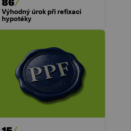
86
Výhodný úrok při refixaci
hypotéky
15