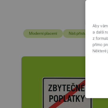
Aby vám 
a další n
Moderní placení
Náš přístup ke klientů
z formul
přímo pr
Některé j