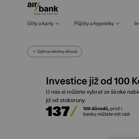
Účty a karty
Půjčky a hypotéky
In
Zpět na všechny důvody
Investice již od 100 K
U nás si můžete vybrat ze široké na
již od stokoruny.
137
100 důvodů,
proč i
banku můžete mít rádi