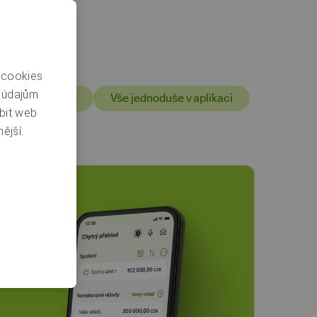
 cookies
m údajům
 svých penězích
Vše jednoduše v aplikaci
bit web
ější.