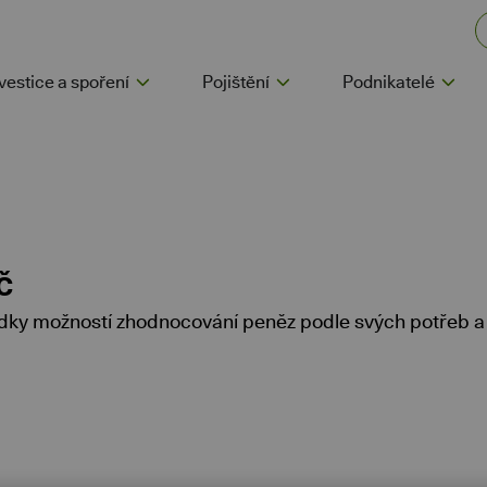
vestice a spoření
Pojištění
Podnikatelé
č
bídky možností zhodnocování peněz podle svých potřeb a