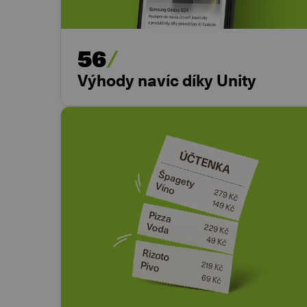
56
Výhody navíc díky Unity