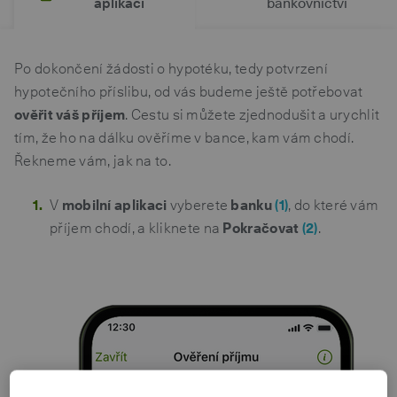
aplikaci
bankovnictví
Po dokončení žádosti o hypotéku, tedy potvrzení
hypotečního příslibu, od vás budeme ještě potřebovat
ověřit váš příjem
. Cestu si můžete zjednodušit a urychlit
tím, že ho na dálku ověříme v bance, kam vám chodí.
Řekneme vám, jak na to.
V
mobilní aplikaci
vyberete
banku
(1)
, do které vám
příjem chodí, a kliknete na
Pokračovat
(2)
.