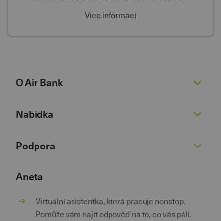
Více informací
O Air Bank
O nás
Nabídka
Žhavé novinky
Pro novináře
Běžný účet
Podpora
Kariéra 💚
Spořicí účet
Dokumenty
Půjčky
Nenaleťte podvodníkům
Aneta
Dokumenty pro podnikatele
Kontokorent
Kurzovní lístek
Virtuální asistentka, která pracuje nonstop.
Kontakty
Hypotéky
Poradna
Pomůže vám najít odpověď na to, co vás pálí.
Investice a spoření
Pokračovat v žádosti