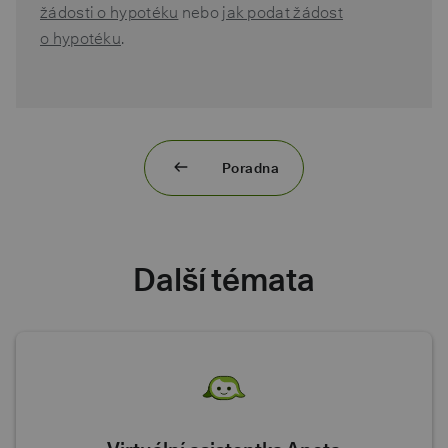
žádosti o hypotéku
nebo
jak podat žádost
o hypotéku
.
Poradna
Další témata