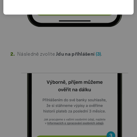
Následně zvolíte
Jdu na přihlášení
(3)
.