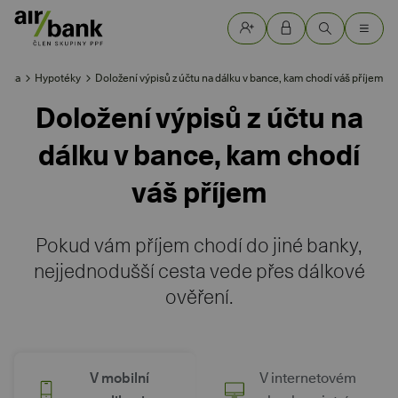
adna
Hypotéky
Doložení výpisů z účtu na dálku v bance, kam chodí váš příjem
Doložení výpisů z účtu na
dálku v bance, kam chodí
váš příjem
Pokud vám příjem chodí do jiné banky,
nejjednodušší cesta vede přes dálkové
ověření.
V mobilní
V internetovém