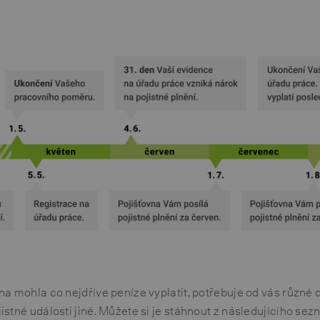
a mohla co nejdříve peníze vyplatit, potřebuje od vás různé
stné události jiné. Můžete si je stáhnout z následujícího sez