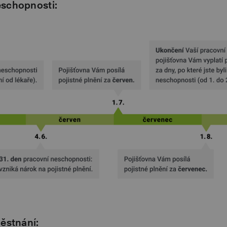
eschopnosti:
městnání: