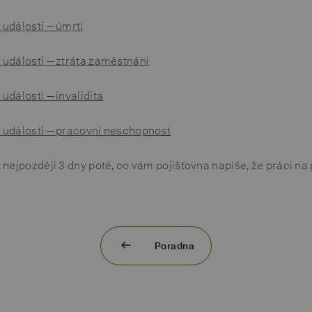
události — úmrtí
události — ztráta zaměstnání
dálosti — invalidita
události — pracovní neschopnost
nejpozději 3 dny poté, co vám pojišťovna napíše, že práci na 
Poradna