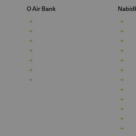
O Air Bank
Nabíd
O nás
Bě
Žhavé novinky
Sp
Pro novináře
Pů
Kariéra 💚
Ko
Dokumenty
Hy
Dokumenty pro podnikatele
In
Kontakty
Po
Vý
Mo
Za
Po
Po