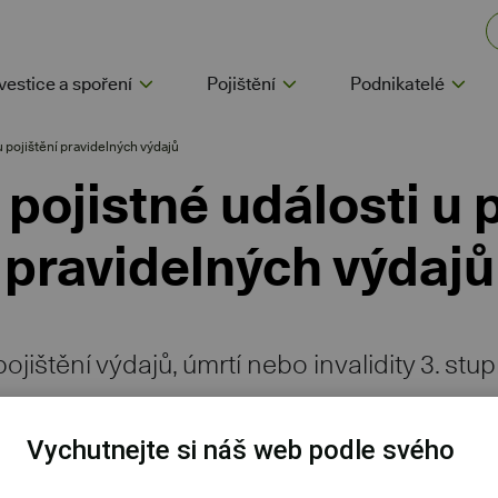
vestice a spoření
Pojištění
Podnikatelé
u pojištění pravidelných výdajů
 pojistné události u p
pravidelných výdajů
pojištění výdajů, úmrtí nebo invalidity 3. st
lásit pojistnou událost, řekneme vám, jak na
Vychutnejte si náš web podle svého