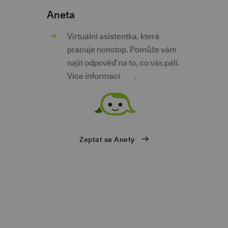
Aneta
m
Virtuální asistentka, která
pracuje nonstop. Pomůže vám
najít odpověď na to, co vás pálí.
Více informací
zde
.
ů
Zeptat se Anety
eb