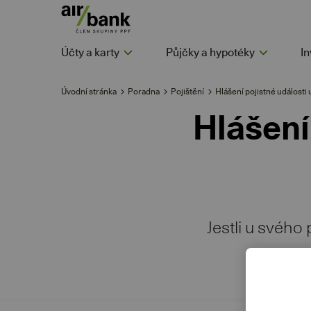
Účty a karty
Půjčky a hypotéky
In
Úvodní stránka
Poradna
Pojištění
Hlášení pojistné události 
Hlášení
Jestli u svého 
nah