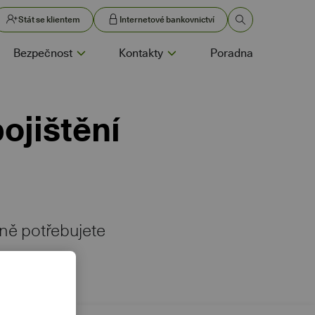
Stát se klientem
Internetové bankovnictví
Bezpečnost
Kontakty
Poradna
ojištění
upně potřebujete
 to.