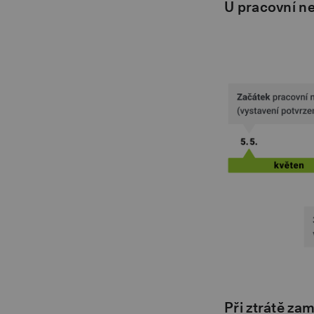
U pracovní n
Při ztrátě za