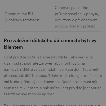
Cestovní pas dítěte,
Občan mimo EU
průkaz povolení k pobytu,
(2 doklady totožnosti)
potvrzení o přechodném
pobytu, řidičský průkaz
Pro založení dětského účtu musíte být i vy
klientem
Účet pro dítě do 14 let jsme navrhli tak, aby vedl dítě
k samostatnosti, ale zároveň aby mohl rodič na
bankování dítěte ve své mobilní aplikaci dohlížet a měl
přehled, jak dítě hospodaří. Jeho majitelem je rodič a dítě
má k účtu přístup jako disponent. Rodič proto musí být
sám naším klientem a pak může účet pro dítě jednoduše
založit ve své mobilní aplikaci.
Pokud zatím naším klientem nejste, účet si za pár minut