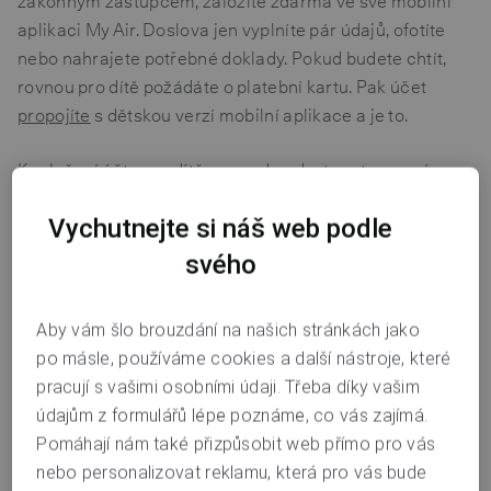
zákonným zástupcem, založíte zdarma ve své mobilní
aplikaci My Air. Doslova jen vyplníte pár údajů, ofotíte
nebo nahrajete potřebné doklady. Pokud budete chtít,
rovnou pro dítě požádáte o platební kartu. Pak účet
propojíte
s dětskou verzí mobilní aplikace a je to.
K založení účtu pro dítě se snadno dostanete ve své
mobilní aplikace
v části
Menu / Služby k účtu / Nový
Vychutnejte si náš web podle
účet pro dítě do 14 let
. Pak už vás aplikace povede krok
za krokem.
svého
Založení účtu na pobočce
Aby vám šlo brouzdání na našich stránkách jako
po másle, používáme cookies a další nástroje, které
Účet pro dítě do 14 let vám založíme také na pobočce,
pracují s vašimi osobními údaji. Třeba díky vašim
stačí být naším klientem a kolegové vám s tím ochotně
údajům z formulářů lépe poznáme, co vás zajímá.
pomůžou. Kde nás najdete, zjistíte na
mapě poboček
.
Pomáhají nám také přizpůsobit web přímo pro vás
Dítě, kterému ještě nebylo 15 let, s vámi na pobočku
nebo personalizovat reklamu, která pro vás bude