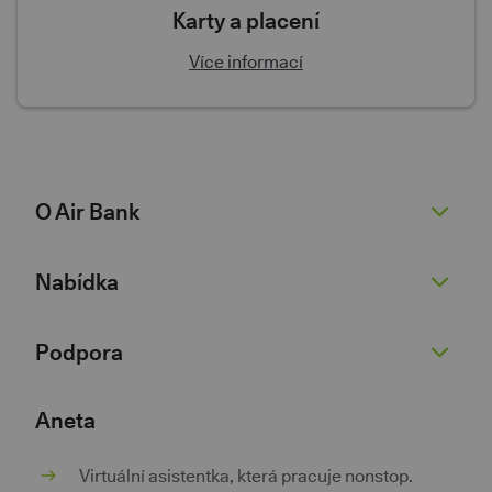
Karty a placení
Více informací
O Air Bank
O nás
Nabídka
Žhavé novinky
Pro novináře
Běžný účet
Podpora
Kariéra 💚
Spořicí účet
Dokumenty
Půjčky
Nenaleťte podvodníkům
Aneta
Dokumenty pro podnikatele
Kontokorent
Kurzovní lístek
Virtuální asistentka, která pracuje nonstop.
Kontakty
Hypotéky
Poradna