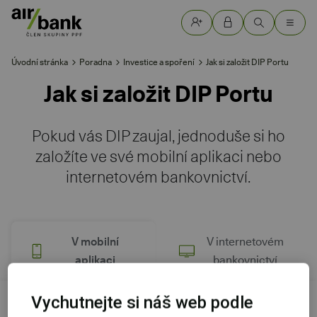
Úvodní stránka
Poradna
Investice a spoření
Jak si založit DIP Portu
Jak si založit DIP Portu
Pokud vás DIP zaujal, jednoduše si ho
založíte ve své mobilní aplikaci nebo
internetovém bankovnictví.
V mobilní
V internetovém
aplikaci
bankovnictví
Vychutnejte si náš web podle
Dlouhodobý investiční produkt
Portu si jednoduše