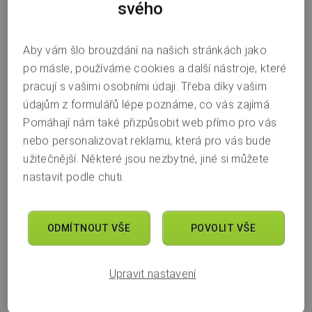
svého
sjednáte online ve své
mobilní aplikaci
. Ťuknete na
Menu / Investice a spoření / Portu důchodový účet
DIP — Mám zájem
a poté už jen následujte pokyny.
Aby vám šlo brouzdání na našich stránkách jako
po másle, používáme cookies a další nástroje, které
pracují s vašimi osobními údaji. Třeba díky vašim
údajům z formulářů lépe poznáme, co vás zajímá.
Co by se vám mohlo hodit
Pomáhají nám také přizpůsobit web přímo pro vás
nebo personalizovat reklamu, která pro vás bude
užitečnější. Některé jsou nezbytné, jiné si můžete
Pokud se chcete o DIP dozvědět více dříve, než si
nastavit podle chuti.
ho sjednáte, mrkněte se do návodu
Co je a jak
funguje Dlouhodobý investiční produkt neboli DIP
.
ODMÍTNOUT VŠE
POVOLIT VŠE
Upravit nastavení
Poradna