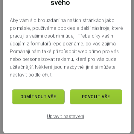
svého
/3030 na konci,
jméno příjemce, tedy celé jméno člověka, kterému
účet patří, bez diakritických znamének,
Aby vám šlo brouzdání na našich stránkách jako
po másle, používáme cookies a další nástroje, které
náš BIC: AIRACZPP, některé banky mohou vyžadovat
pracují s vašimi osobními údaji. Třeba díky vašim
doplnění na 11 znaků AIRACZPPXXX,
údajům z formulářů lépe poznáme, co vás zajímá.
naši adresu: Air Bank a.s., Evropska 2690/17, 160
Pomáhají nám také přizpůsobit web přímo pro vás
00 Praha 6.
nebo personalizovat reklamu, která pro vás bude
užitečnější. Některé jsou nezbytné, jiné si můžete
Banka plátce může také chtít vědět něco více o naší
nastavit podle chuti.
korespondenční bance, tou je Raiffeisen Bank
International AG, BIC: RZBAATWW.
ODMÍTNOUT VŠE
POVOLIT VŠE
Poradna
Upravit nastavení