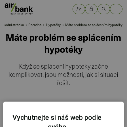
Úvodní stránka
Poradna
Hypotéky
Máte problém se splácením hypotéky
Máte problém se splácením
hypotéky
Když se splácení hypotéky začne
komplikovat, jsou možnosti, jak si situaci
řešit.
Pokud se dostanete do finančních potíží, je důležité
Vychutnejte si náš web podle
vědět
co se může stát, když zapomenete něco včas
svého