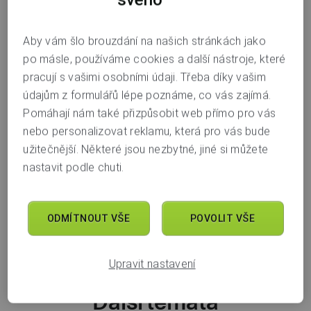
zaplatit nebo splnit
.
Dále situaci můžete řešit například změnou výše splátky
Aby vám šlo brouzdání na našich stránkách jako
nebo posunutím dne splátky. Jak na to, zjistíte v návodu
po másle, používáme cookies a další nástroje, které
Změny hypotéky, které si zařídíte sami
.
pracují s vašimi osobními údaji. Třeba díky vašim
údajům z formulářů lépe poznáme, co vás zajímá.
Pokud vás k tomu něco napadne,
napište nám zprávu ze
Pomáhají nám také přizpůsobit web přímo pro vás
svého bankovnictví nebo na
nebo personalizovat reklamu, která pro vás bude
peceohypoteky@airbank.cz
. Případně nám zavolejte na
užitečnější. Některé jsou nezbytné, jiné si můžete
547 134 102
, a to od 9.00 do 16.00
.
nastavit podle chuti.
ODMÍTNOUT VŠE
POVOLIT VŠE
Poradna
Upravit nastavení
Další témata