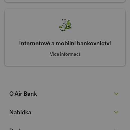
Internetové a mobilní bankovnictví
Více informací
O Air Bank
O nás
Nabídka
Žhavé novinky
Pro novináře
Běžný účet