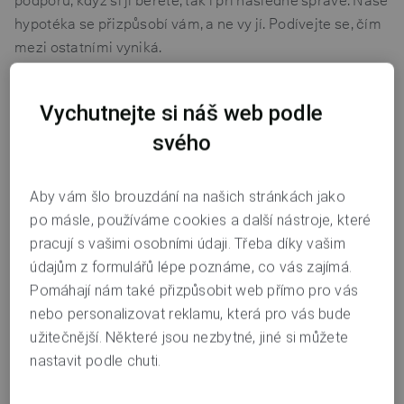
podporu, když si ji berete, tak i při následné správě. Naše
hypotéka se přizpůsobí vám, a ne vy jí. Podívejte se, čím
mezi ostatními vyniká.
Co naši hypotéku zdobí:
Vychutnejte si náš web podle
Na úrokovou sazbu hypotéky nemá vliv to, jak
svého
schopní jste vyjednavači. U nás dostanete
férovou
nabídku
vždy, a to takovou, kterou si před vstupem
Aby vám šlo brouzdání na našich stránkách jako
do žádosti spočítáte. A to na jednoduché hypoteční
po másle, používáme cookies a další nástroje, které
kalkulačce na webu pro
novou hypotéku
pracují s vašimi osobními údaji. Třeba díky vašim
a
převedení hypotéky
nebo v mobilní aplikaci.
údajům z formulářů lépe poznáme, co vás zajímá.
Půjčíme vám až 80 % hodnoty zajištění. Pokud vám
Pomáhají nám také přizpůsobit web přímo pro vás
je méně než 36 let pak až 90 % hodnoty zajištění.
nebo personalizovat reklamu, která pro vás bude
A to dokonce za
stejných úrokových podmínek
.
užitečnější. Některé jsou nezbytné, jiné si můžete
Máme
kompletně digitální hypotéku
bez
nastavit podle chuti.
zbytečného papírování. Co to znamená? Vyplnit
žádost o hypotéku můžete jednoduše v mobilní