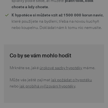
splátky podle sebe, ať můžete
platit tolik, kolik
chcete a kdy chcete
.
K hypotéce si můžete vzít až 1 500 000 korun navíc
,
které použijete na bydlení, třeba na novou kuchyň
nebo koupelnu. Dokládat nám k tomu nic nemusíte.
Co by se vám mohlo hodit
Mrkněte se, jaké
úrokové sazby hypotéky
máme.
Může vás ještě zajímat
jak požádat o hypotéku
nebo
jak probíhá vyřizování hypotéky
.