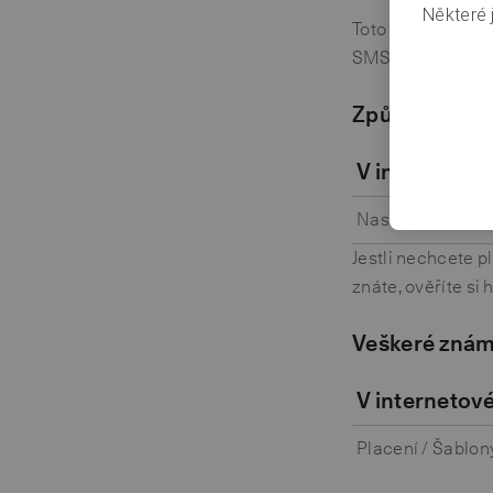
Některé j
Toto nastavení se
SMS kódem nebo no
Způsob potvrz
V internetov
Nastavení / Zab
Jestli nechcete pl
znáte, ověříte si 
Veškeré znám
V internetov
Placení / Šablon