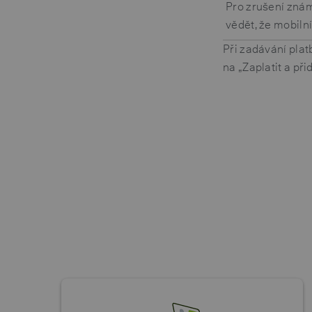
Pro zrušení známé
vědět, že mobiln
Při zadávání plat
na „Zaplatit a př