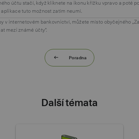
ho účtu stačí, když kliknete na ikonu křížku vpravo a poté po
í aplikace tuto možnost zatím neumí.
by v internetovém bankovnictví, můžete místo obyčejného „Zap
idat mezi známé účty“.
Poradna
Další témata