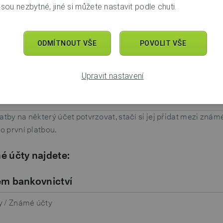
sou nezbytné, jiné si můžete nastavit podle chuti.
 týká všech klientů a není možné ho měnit. Případné ověření 
tifikací v mobilní aplikaci My Air.
ODMÍTNOUT VŠE
POVOLIT VŠE
ování si kdykoliv snadno upravíte:
Upravit nastavení
ém bankovnictví
ezpečení / Podepisování
atby na některý účet potvrzovat, stačí si jej přidat mezi známé
ho první platbou.
é účty najdete:
ém bankovnictví
y / Známé účty