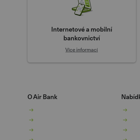
Internetové a mobilní
bankovnictví
Více informací
O Air Bank
Nabíd
O nás
Bě
Žhavé novinky
Sp
Pro novináře
Pů
Kariéra 💚
Ko