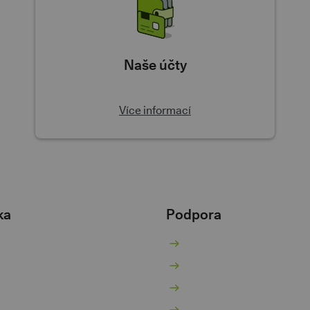
Naše účty
Více informací
ka
Podpora
žný účet
Nenaleťte podvodníků
ořicí účet
Kurzovní lístek
jčky
Poradna
ntokorent
Pokračovat v žádosti