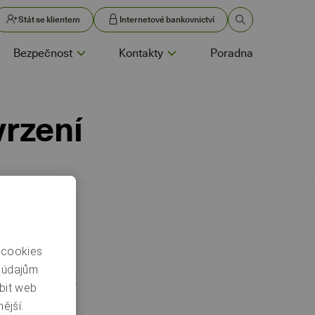
Stát se klientem
Internetové bankovnictví
Bezpečnost
Kontakty
Poradna
vrzení
, že platba
avádíme
 cookies
t. Nikdy však
m údajům
jen na nás, jak
bit web
ější.