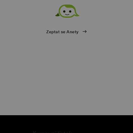
ů
Zeptat se Anety
eb