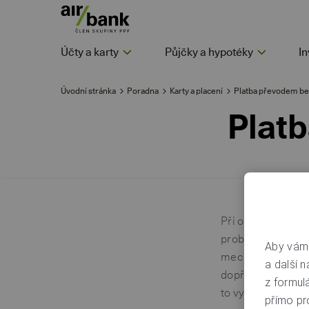
Účty a karty
Půjčky a hypotéky
In
Úvodní stránka
Poradna
Karty a placení
Platba převodem be
Platb
Při ověřování pl
proběhne bez nut
Aby vám 
mechanismy, kter
a další n
dopředu nevíme, k
z formul
to vyhodnotíme.
přímo pr