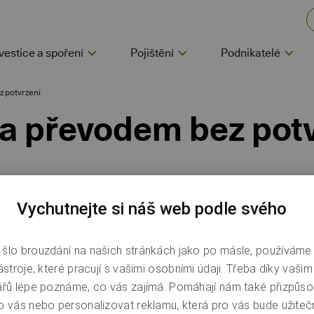
vestice a spoření
Pojištění
Podnikatelé
z potvrzení
a převodem bez pot
Vychutnejte si náš web podle svého
ateb musíme vycházet z evropské směrnice PSD2. Může se stát
nosti ověření kódem nebo heslem. Spolu s úpravami totiž z
šlo brouzdání na našich stránkách jako po másle, používáme
é umožňují toto silné ověření v mnoha případech nevyžadova
ástroje, které pracují s vašimi osobními údaji. Třeba díky vaši
dy po vás ověření budeme vyžadovat a kdy ne. Zkrátka záleží 
ářů lépe poznáme, co vás zajímá. Pomáhají nám také přizpůso
o vás nebo personalizovat reklamu, která pro vás bude užitečn