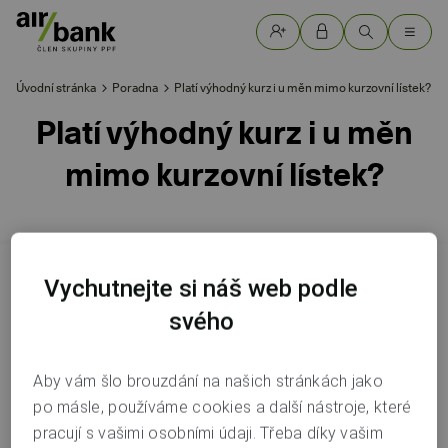
Úvodní stránka
Poradna
Platí výhodný kurz i u měn mimo kurzovní lístek?
Platí výhodný kurz i u měn
mimo kurzovní lístek?
Vychutnejte si náš web podle
Ano, i u těchto měn se vše řídí podmínkami pro
používání karet a i u nich platí výhodný kurz Zahraniční
svého
karty. Kolik se vám povedlo ušetřit, vám přijde do
notifikace a uvidíte to také v aplikaci v Odměnách.
Aby vám šlo brouzdání na našich stránkách jako
po másle, používáme cookies a další nástroje, které
pracují s vašimi osobními údaji. Třeba díky vašim
Pomohla vám tato odpověď?