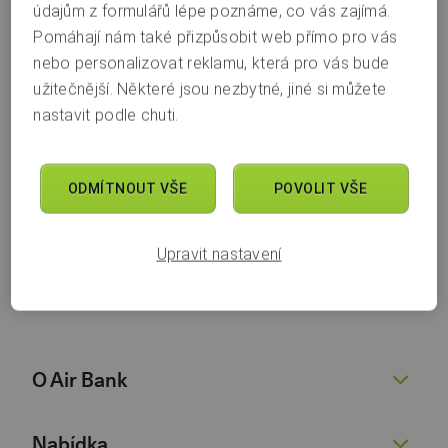
údajům z formulářů lépe poznáme, co vás zajímá.
ANO
NE
Pomáhají nám také přizpůsobit web přímo pro vás
nebo personalizovat reklamu, která pro vás bude
užitečnější. Některé jsou nezbytné, jiné si můžete
nastavit podle chuti.
Poradna
ODMÍTNOUT VŠE
POVOLIT VŠE
Další témata
Upravit nastavení
O Air Bank
O nás
Nabídka