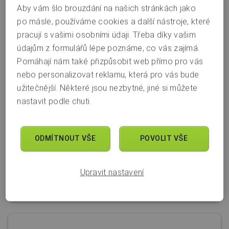
Aby vám šlo brouzdání na našich stránkách jako
Poradna
po másle, používáme cookies a další nástroje, které
pracují s vašimi osobními údaji. Třeba díky vašim
údajům z formulářů lépe poznáme, co vás zajímá.
Pomáhají nám také přizpůsobit web přímo pro vás
Další témata
nebo personalizovat reklamu, která pro vás bude
užitečnější. Některé jsou nezbytné, jiné si můžete
nastavit podle chuti.
ODMÍTNOUT VŠE
POVOLIT VŠE
Internetové a mobilní bankovnictví
Upravit nastavení
Více informací