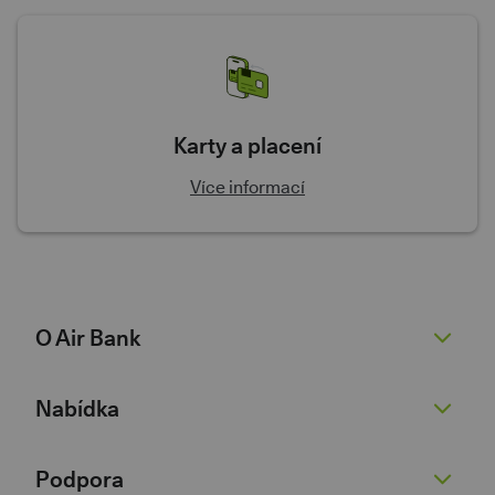
Karty a placení
Více informací
O Air Bank
O nás
Nabídka
Žhavé novinky
Pro novináře
Běžný účet
Podpora