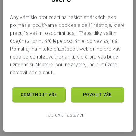
Poplatky za správu si Generali Investments CEE
Aby vám šlo brouzdání na našich stránkách jako
a Conseq Funds IM účtují průběžně každý den z celkové
po másle, používáme cookies a další nástroje, které
hodnoty majetku fondu.
Výnos, který najdete u nás na
pracují s vašimi osobními údaji. Třeba díky vašim
webu a ve svém bankovnictví, je již vždy čistý
– tedy po
údajům z formulářů lépe poznáme, co vás zajímá.
odečtení poplatků za správu. Výše poplatku za správu je
Pomáhají nám také přizpůsobit web přímo pro vás
pro každý fond odlišná a najdete ji v dokumentu Klíčové
nebo personalizovat reklamu, která pro vás bude
informace pro investory na našem webu nebo ve svém
užitečnější. Některé jsou nezbytné, jiné si můžete
bankovnictví.
nastavit podle chuti.
Poradna
ODMÍTNOUT VŠE
POVOLIT VŠE
Upravit nastavení
Další témata