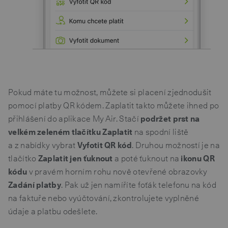
Pokud máte tu možnost, můžete si placení zjednodušit
pomocí platby QR kódem. Zaplatit takto můžete ihned po
přihlášení do aplikace My Air. Stačí
podržet prst na
velkém zeleném tlačítku Zaplatit
na spodní liště
a z nabídky vybrat
Vyfotit QR kód
. Druhou možností je na
tlačítko
Zaplatit jen ťuknout
a poté ťuknout na
ikonu QR
kódu
v pravém horním rohu nově otevřené obrazovky
Zadání platby
. Pak už jen namíříte foťák telefonu na kód
na faktuře nebo vyúčtování, zkontrolujete vyplněné
údaje a platbu odešlete.