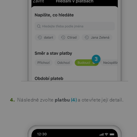
Následně zvolte
platbu
(4)
a otevřete její detail.