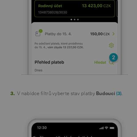
V nabídce filtrů vyberte stav platby
Budoucí
(3)
.