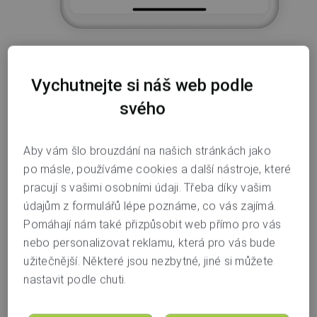
Vychutnejte si náš web podle
V části
Platby a karty
zvolíte
Možnosti placení
(2)
.
svého
Aby vám šlo brouzdání na našich stránkách jako
po másle, používáme cookies a další nástroje, které
pracují s vašimi osobními údaji. Třeba díky vašim
údajům z formulářů lépe poznáme, co vás zajímá.
Pomáhají nám také přizpůsobit web přímo pro vás
nebo personalizovat reklamu, která pro vás bude
užitečnější. Některé jsou nezbytné, jiné si můžete
nastavit podle chuti.