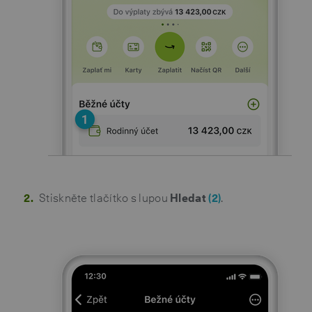
Stiskněte tlačítko s lupou
Hledat
(2)
.