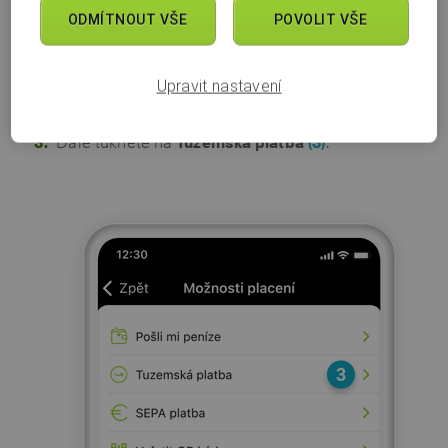
ODMÍTNOUT VŠE
POVOLIT VŠE
Upravit nastavení
Dále ťuknete na
Tuzemská platba
(3)
.