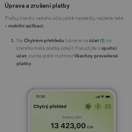
Úprava a zrušení platby
Platby, které z vašeho účtu ještě neodešly, najdete také
v
mobilní aplikaci
.
Na
Chytrém přehledu
ťuknete na
účet
(1)
, ze
kterého měla platba odejít. Pokud jde o
spořicí
účet
, zvolte ještě možnost
Všechny provedené
platby
.