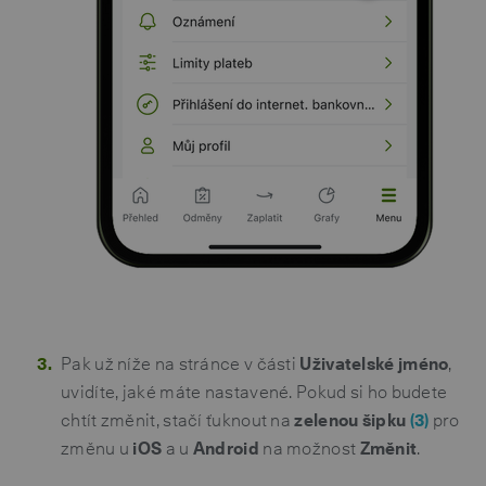
Pak už níže na stránce v části
Uživatelské jméno
,
uvidíte, jaké máte nastavené. Pokud si ho budete
chtít změnit, stačí ťuknout na
zelenou šipku
(3)
pro
změnu u
iOS
a u
Android
na možnost
Změnit
.