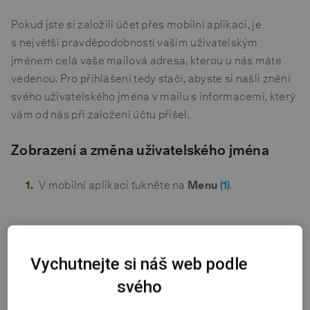
Pokud jste si založili účet přes mobilní aplikaci, je
s největší pravděpodobností vaším uživatelským
jménem celá vaše mailová adresa, kterou u nás máte
vedenou. Pro přihlášení tedy stačí, abyste si našli znění
svého uživatelského jména v mailu s informacemi, který
vám od nás při založení účtu přišel.
Zobrazení a změna uživatelského jména
V mobilní aplikaci ťukněte na
Menu
(1)
.
Vychutnejte si náš web podle
svého