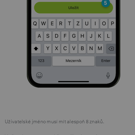
Uživatelské jméno musí mít alespoň 8 znaků.