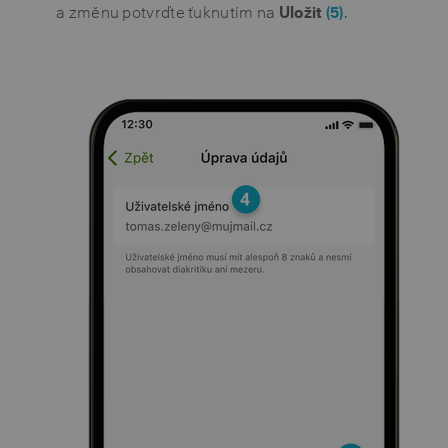
a změnu potvrďte ťuknutím na
Uložit
(5)
.