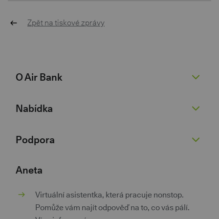
Zpět na tiskové zprávy
O Air Bank
O nás
Nabídka
Žhavé novinky
Pro novináře
Běžný účet
Podpora
Kariéra 💚
Spořicí účet
Dokumenty
Půjčky
Nenaleťte podvodníkům
Aneta
Dokumenty pro podnikatele
Kontokorent
Kurzovní lístek
Virtuální asistentka, která pracuje nonstop.
Kontakty
Hypotéky
Poradna
Pomůže vám najít odpověď na to, co vás pálí.
Investice a spoření
Pokračovat v žádosti