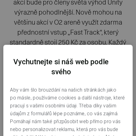
akcí bude pro členy světa výhod Unity
výrazně pohodlnější. Nově mohou na
většinu akcí v O2 areně využít zdarma
přednostní vstup „Fast Track“, který
standardně stojí 250 Kč za osobu. Každý
člen Unity ho může využít až čtyřikrát ročně
Vychutnejte si náš web podle
a pokaždé získat až čtyři přednostní vstupy
svého
pro sebe a svůj doprovod.
Aby vám šlo brouzdání na našich stránkách jako
Nabídka benefitů pro členy Unity se rozšiřuje o další
po másle, používáme cookies a další nástroje, které
exkluzivní výhodu. Fast Track v O2 areně zajistí rychlejší
pracují s vašimi osobními údaji. Třeba díky vašim
a pohodlnější průchod do areny bez dlouhého čekání ve
údajům z formulářů lépe poznáme, co vás zajímá.
standardních frontách.
Pomáhají nám také přizpůsobit web přímo pro vás
nebo personalizovat reklamu, která pro vás bude
„Chceme členům Unity přinášet výhody, které jim