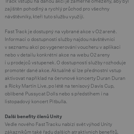
Track vstupů na danou akci je záměrně omezený, aby byl
zajištěn pohodlný a rychlý průchod pro všechny
návštěvníky, kteří tuto službu využijí.
Fast Track je dostupný na vybrané akce v O2 areně.
Informaci o dostupnosti služby najdou návštěvníci
v seznamu akcí po vygenerování voucheru v aplikaci
nebo v detailu konkrétní akce na webu O2 areny
i u prodejců vstupenek. O dostupnosti služby rozhoduje
promotér dané akce. Aktuálně si lze přednostní vstup
aktivovat například na červnové koncerty Duran Duran
a Ricky Martin Live, po létě na tenisový Davis Cup,
oblíbené Pussycat Dolls nebo s předstihem i na
listopadový koncert Pitbulla.
Další benefity členů Unity
Vedle nového Fast Tracku nabízí svět výhod Unity
zákazníkům také řadu dalších atraktivních benefitů,