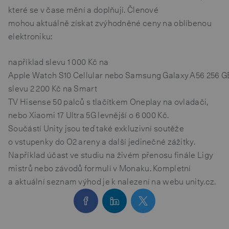
které se v čase mění a doplňují. Členové
mohou aktuálně získat zvýhodněné ceny na oblíbenou
elektroniku:
například slevu 1 000 Kč na
Apple Watch S10 Cellular nebo Samsung Galaxy A56 256 G
slevu 2 200 Kč na Smart
TV Hisense 50 palců s tlačítkem Oneplay na ovladači,
nebo Xiaomi 17 Ultra 5G levnější o 6 000 Kč.
Součástí Unity jsou teď také exkluzivní soutěže
o vstupenky do O2 areny a další jedinečné zážitky.
Například účast ve studiu na živém přenosu finále Ligy
mistrů nebo závodů formulí v Monaku. Kompletní
a aktuální seznam výhod je k nalezení na webu unity.cz.