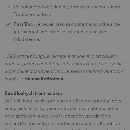
Po dokončení objednávky dorazí vstupenka k Fast
Tracku e-mailem.
Fast Track je veden jako samostatná položka a lze
jej zakoupit společně se vstupenkou na akci
i dodatečně.
„Celý proces funguje výhradně online. A to od získání
kódu až po jeho uplatnění. Zákazníci tak mají vše rychle
a pohodlně dostupné přímo ve svém mobilním telefonu,“
doplňuje
Helena Krištofová
.
Bez dlouhých front na akci
Držitelé Fast Tracku projdou do O2 areny prioritně přes
vstup číslo 34, díky čemuž se vyhnou dlouhému čekání
před začátkem akce. A to i v případě vyprodaných
koncertů nebo velkých sportovních událostí. Počet Fast