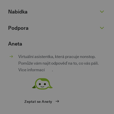
O nás
Nabídka
Žhavé novinky
Pro novináře
Běžný účet
Podpora
Kariéra 💚
Spořicí účet
Dokumenty
Půjčky
Nenaleťte podvodníkům
Aneta
Dokumenty pro podnikatele
Kontokorent
Kurzovní lístek
Virtuální asistentka, která pracuje nonstop.
Kontakty
Hypotéky
Poradna
Pomůže vám najít odpověď na to, co vás pálí.
Investice a spoření
Pokračovat v žádosti
Více informací
zde
.
Pojištění
Aplikace třetích stran
Výhody za věrnost
Bezpečnost a soukromí
Mobilní bankovnictví
Ochrana osobních údajů
Zahraniční karta
Ceník ke stažení
Zeptat se Anety
Podnikatelský účet
Přehled úrokových sazeb