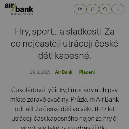
Hry, sport… a sladkosti. Za
co nejčastěji utrácejí české
děti kapesné.
29. 8. 2025
Air Bank
Placení
Čokoládové tyčinky, limonády a chipsy
místo zdravé svačiny. Průzkum Air Bank
odhalil, že české děti ve věku 8–17 let
utrácejí část kapesného nejen za hry či
sport, ale také za nezdravé jídlo.