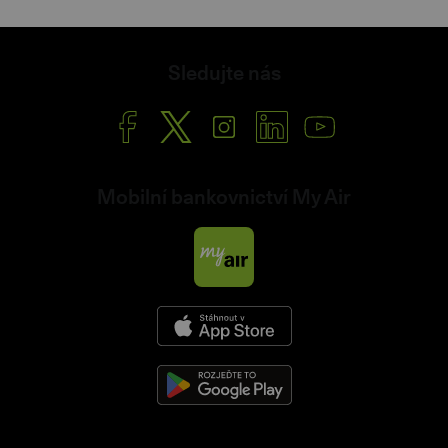
Podnikatelský spořicí účet
Reklamační řád
O internetovém bankovnictví
Obchodní podmínky
Šanon
Nastavení cookies
Sledujte nás
Mobilní bankovnictví My Air