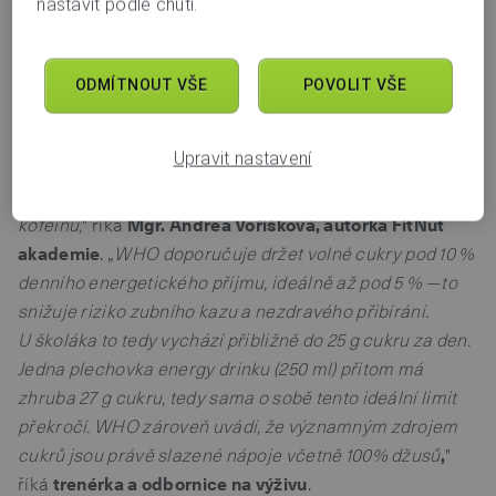
nastavit podle chuti.
u třetiny dětí také na nákup jídla a svačin. Děti ale
bohužel neutrácejí jen za obědy a svačiny, ale také za
fast food (16 %) nebo energetické a sladké nápoje (5 %).
ODMÍTNOUT VŠE
POVOLIT VŠE
"
Když dítě utrácí kapesné hlavně za sladké nápoje,
sladkosti, fast food a energetické drinky, je to
Upravit nastavení
z výživového pohledu rizikový vzorec, který dlouhodobě
vede k vysokému příjmu cukrů a u části dětí také
kofeinu,
" říká
Mgr. Andrea Voříšková, autorka FitNut
akademie
. „
WHO doporučuje držet volné cukry pod 10 %
denního energetického příjmu, ideálně až pod 5 % — to
snižuje riziko zubního kazu a nezdravého přibírání.
U školáka to tedy vychází přibližně do 25 g cukru za den.
Jedna plechovka energy drinku (250 ml) přitom má
zhruba 27 g cukru, tedy sama o sobě tento ideální limit
překročí. WHO zároveň uvádí, že významným zdrojem
cukrů jsou právě slazené nápoje včetně 100% džusů
,
"
říká
trenérka a odbornice na výživu
.