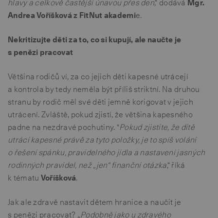
hlavy a celkově častější únavou přes den
,“ dodává
Mgr.
Andrea Voříšková z FitNut akademi
e.
Nekritizujte děti za to, co si kupují, ale naučte je
s penězi pracovat
Většina rodičů ví, za co jejich děti kapesné utrácejí
a kontrola by tedy neměla být příliš striktní. Na druhou
stranu by rodič měl své děti jemně korigovat v jejich
utrácení. Zvláště, pokud zjistí, že většina kapesného
padne na nezdravé pochutiny. "
Pokud zjistíte, že dítě
utrácí kapesné právě za tyto položky, je to spíš volání
o řešení spánku, pravidelného jídla a nastavení jasných
rodinných pravidel, než „jen“ finanční otázka
,“ říká
k tématu
Voříšková
.
Jak ale zdravě nastavit dětem hranice a naučit je
s penězi pracovat? „
Podobně jako u zdravého