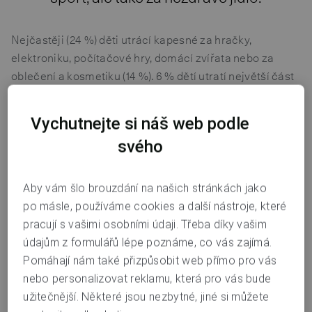
Nejčastěji (24 %) děti utrácí kapesné za hračky,
elektroniku, počítačové hry, domácí zvířata nebo za
oblečení a kosmetiku (14 %). 6 % dětí utratí největší část
kapesného za kino, koncerty, festivaly, diskotéky a stejný
počet jich utrácí za permanentky do fitness, pomůcky na
Vychutnejte si náš web podle
sport apod. „
Nejlepší, co může rodič udělat, je mluvit
svého
s dětmi o penězích. Každý nákup se může stát
příležitostí k malé lekci finanční výchovy. Kapesné je pro
dítě první krok k finanční samostatnosti, rodiče nutně
Aby vám šlo brouzdání na našich stránkách jako
nemusí kontrolovat každou korunu, ale spíše ukazovat
po másle, používáme cookies a další nástroje, které
dětem směr a jak správně s penězi zacházet,
“ říká
Jiří
pracují s vašimi osobními údaji. Třeba díky vašim
Suchý, ředitel divize Produkty a inovace Air Bank
.
údajům z formulářů lépe poznáme, co vás zajímá.
Pomáhají nám také přizpůsobit web přímo pro vás
Kapesné padne na zábavu
nebo personalizovat reklamu, která pro vás bude
užitečnější. Některé jsou nezbytné, jiné si můžete
Kapesné od rodičů není často určeno jen na zábavu, ale