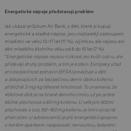
Energetické nápoje představují problém
Jak ukázal průzkum Air Bank, z dětí, které si kupují
energetické a sladké nápoje, jsou nejčastěji zastoupeni
mladiství ve věku 13–17 let (17 %), výjimkou ale nejsou ani
děti mladšího školního věku od 8 do 10 let (7 %).
"
Energetické nápoje nejsou rizikové jen kvůli cukru, ale
přidávají druhý problém, a tím je kofein. Evropský úřad
pro bezpečnost potravin (EFSA) považuje u dětí
a dospívajících za bezpečnou denní dávku kofeinu
přibližně 3 mg/kg tělesné hmotnosti. To znamená, že
40kilové dítě je na hraně denního limitu už po jedné
běžné plechovce s 80 mg kofeinu. U velkých 500ml
plechovek s cca 150–160 mg kofeinu je limit výrazně
překročen. U adolescentů je pití energeťáků spojeno
s horším spánkem, nespavostí, nervozitou, bolestmi