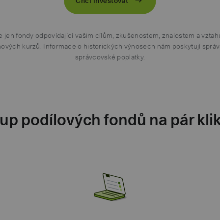
Chci investovat
 jen fondy odpovídající vašim cílům, zkušenostem, znalostem a vztah
vých kurzů. Informace o historických výnosech nám poskytují správci
správcovské poplatky.
p podílových fondů na pár kli