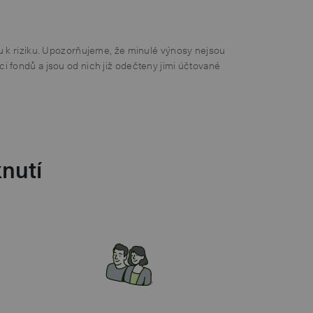
u k riziku. Upozorňujeme, že minulé výnosy nejsou
 fondů a jsou od nich již odečteny jimi účtované
knutí