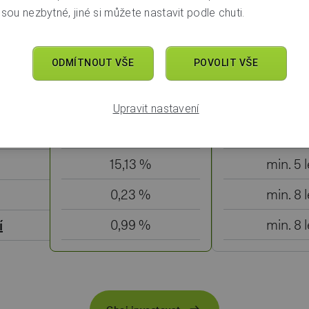
2,08 %
min. 3 r
sou nezbytné, jiné si můžete nastavit podle chuti.
7,34 %
min. 3 r
ODMÍTNOUT VŠE
POVOLIT VŠE
4,74 %
min. 3 r
2,65 %
min. 1 r
Upravit nastavení
2,99 %
min. 2 r
í
15,13 %
min. 5 l
0,23 %
min. 8 l
0,99 %
min. 8 l
í