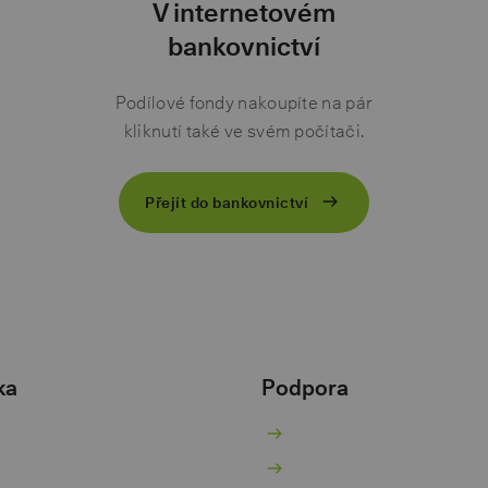
V internetovém
bankovnictví
Podílové fondy nakoupíte na pár
kliknutí také ve svém počítači.
Přejít do bankovnictví
ka
Podpora
žný účet
Nenaleťte podvodníků
ořicí účet
Kurzovní lístek