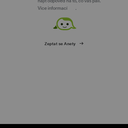
najít odpověď na to, co vás pálí.
Více informací
zde
.
ů
Zeptat se Anety
eb