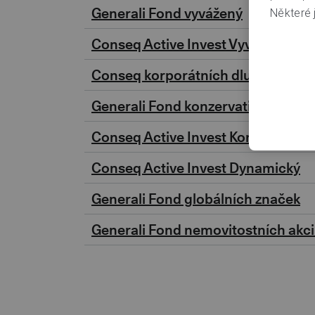
Generali Fond vyvážený
Některé j
Conseq Active Invest Vyvážený
Conseq korporátních dluhopisů A
Generali Fond konzervativní
Conseq Active Invest Konzervativn
Conseq Active Invest Dynamický
Generali Fond globálních značek
Generali Fond nemovitostních akci