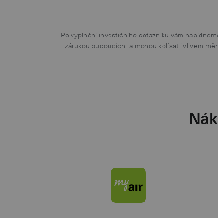
Po vyplnění investičního dotazníku vám nabídneme
zárukou budoucích a mohou kolísat i vlivem měno
Náku