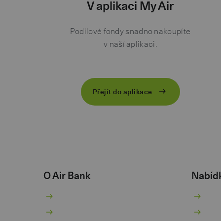
V aplikaci My Air
Podílové fondy snadno nakoupíte
v naší aplikaci.
Přejít do aplikace
O Air Bank
Nabíd
O nás
Bě
Žhavé novinky
Sp