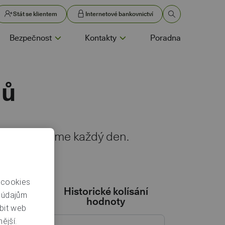
Stát se klientem
Internetové bankovnictví
Bezpečnost
Kontakty
Poradna
dů
aktualizujeme každý den.
 cookies
invest.
Historické kolísání
m údajům
nt
hodnoty
bit web
ější.