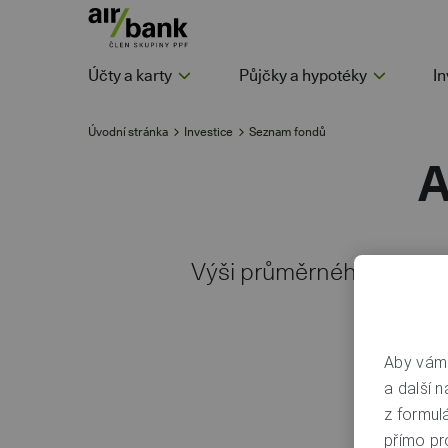
Účty a karty
Půjčky a hypotéky
In
Úvodní stránka
Investice
Seznam fondů
A
Výši průměrného ročního
Aby vám 
a další n
z formul
přímo pr