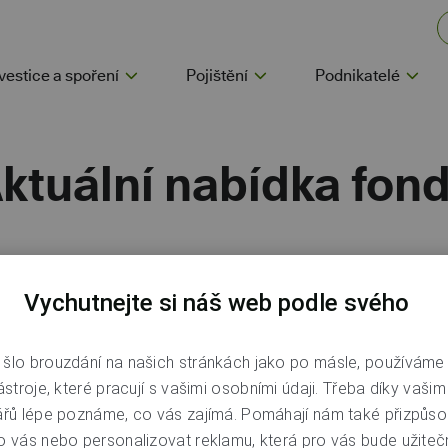
vestice a spoření
Pojištění
Podnikatelé
ktuální nabídka fon
 zhodnocení za posledních pět let pro vás 
Vychutnejte si náš web podle svého
šlo brouzdání na našich stránkách jako po másle, používáme
Průměrná roční
Doporučený 
ástroje, které pracují s vašimi osobními údaji. Třeba díky vaši
výkonnost
horizo
ářů lépe poznáme, co vás zajímá. Pomáhají nám také přizpůso
o vás nebo personalizovat reklamu, která pro vás bude užitečn