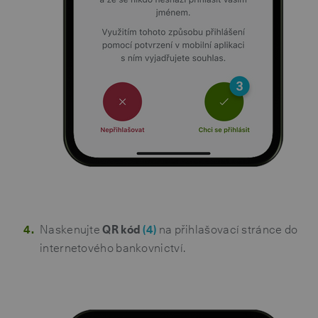
Naskenujte
QR kód
(4)
na přihlašovací stránce do
internetového bankovnictví.