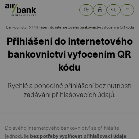
ilní bankovnictví
Přihlášení do internetového bankovnictví vyfocením QR kódu
Přihlášení do internetového
bankovnictví vyfocením QR
kódu
Rychlé a pohodlné přihlášení bez nutnosti
zadávání přihlašovacích údajů.
Do svého internetového bankovnictví se přihlásíte
jednoduše
bez potřeby vyplňovat přihlašovací údaje