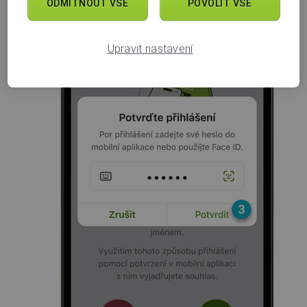
ODMÍTNOUT VŠE
POVOLIT VŠE
Upravit nastavení