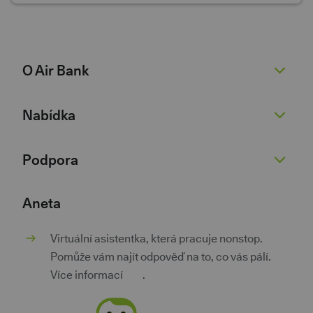
O Air Bank
O nás
Nabídka
Žhavé novinky
Pro novináře
Běžný účet
Podpora
Kariéra 💚
Spořicí účet
Dokumenty
Půjčky
Nenaleťte podvodníkům
Aneta
Dokumenty pro podnikatele
Kontokorent
Kurzovní lístek
Virtuální asistentka, která pracuje nonstop.
Kontakty
Hypotéky
Poradna
Pomůže vám najít odpověď na to, co vás pálí.
Investice a spoření
Pokračovat v žádosti
Více informací
zde
.
Pojištění
Aplikace třetích stran
Výhody za věrnost
Bezpečnost a soukromí