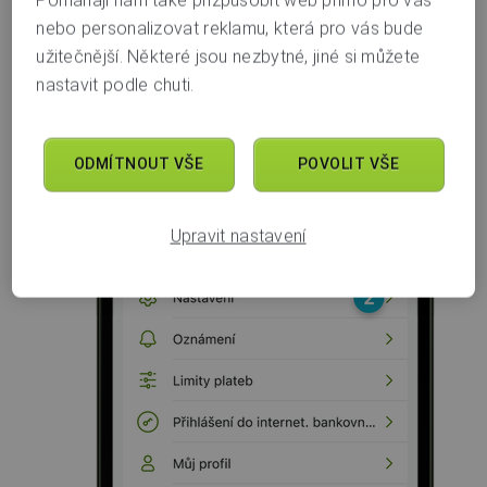
nebo personalizovat reklamu, která pro vás bude
užitečnější. Některé jsou nezbytné, jiné si můžete
nastavit podle chuti.
Dále v části
Nastavení a banka
zvolíte možnost
ODMÍTNOUT VŠE
POVOLIT VŠE
Nastavení
(2)
.
Upravit nastavení