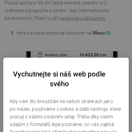
Pokud aplikaci My Air ještě nemáte, snadno si ji
stáhnete a propojíte s účtem i bez internetového
bankovnictví. Stačí využít
spárování obličejem
.
Heslo si poté obnovíte ťuknutím na
Menu
(1)
.
Vychutnejte si náš web podle
svého
Aby vám šlo brouzdání na našich stránkách jako
po másle, používáme cookies a další nástroje, které
pracují s vašimi osobními údaji. Třeba díky vašim
údajům z formulářů lépe poznáme, co vás zajímá.
Pomáhají nám také přizpůsobit web přímo pro vás