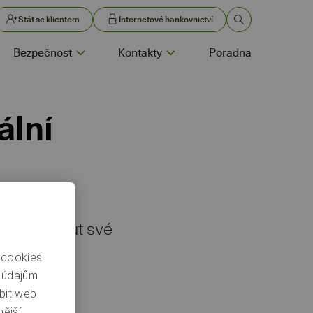
Stát se klientem
Internetové bankovnictví
Bezpečnost
Kontakty
Poradna
ální
li uzamknout své
 cookies
m údajům
bit web
ější.