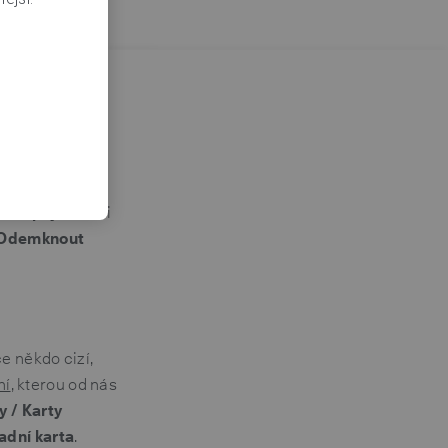
bankovnictví
mknout kartu,
 lehce si je
 nálepky
. Tam si
Odemknout
ce někdo cizí,
ní
, kterou od nás
y / Karty
adní karta
.