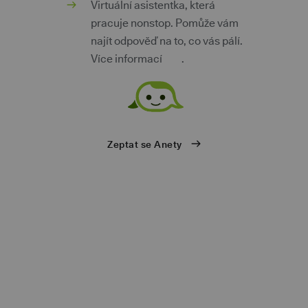
m
Virtuální asistentka, která
pracuje nonstop. Pomůže vám
najít odpověď na to, co vás pálí.
Více informací
zde
.
ů
Zeptat se Anety
eb