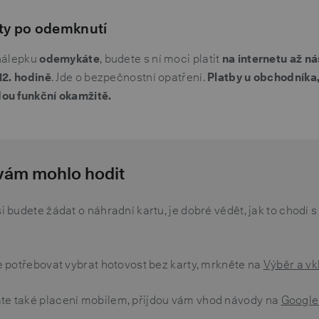
rty po odemknutí
nálepku
odemykáte
, budete s ní moci platit
na internetu až ná
12. hodině
. Jde o bezpečnostní opatření.
Platby u obchodníka,
ou funkční okamžitě.
 vám mohlo hodit
si budete žádat o náhradní kartu, je dobré vědět, jak to chodí s
te potřebovat vybrat hotovost bez karty, mrkněte na
Výběr a vk
te také placení mobilem, přijdou vám vhod návody na
Google