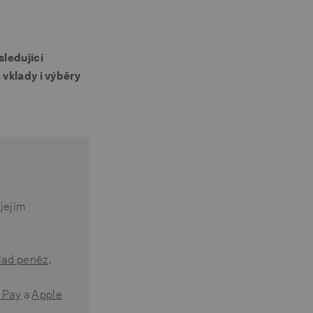
sledující
 vklady i výběry
 jejím
lad peněz
.
 Pay
a
Apple