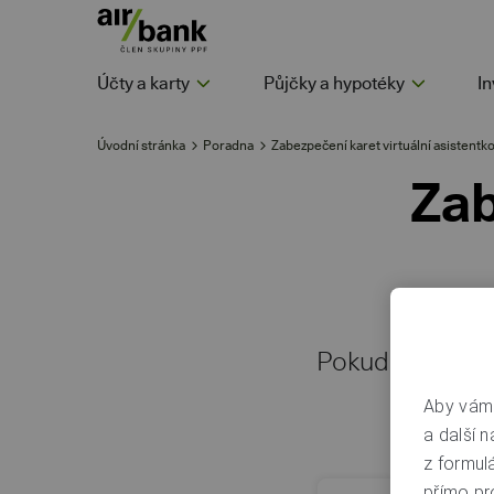
Účty a karty
Půjčky a hypotéky
In
Úvodní stránka
Poradna
Zabezpečení karet virtuální asistentk
Zab
Pokud jste si p
Aby vám 
a další n
z formul
přímo pr