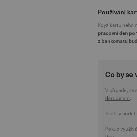
Používání ka
Když kartu nebo 
pracovní den po 
z bankomatu bud
Co by se
V případě, že 
doručením
.
Jestli si bude
Pokud využívá
Pay
.