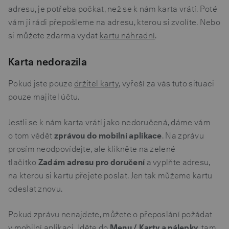
adresu, je potřeba počkat, než se k nám karta vrátí. Poté
vám ji rádi přepošleme na adresu, kterou si zvolíte. Nebo
si můžete zdarma vydat
kartu náhradní
.
Karta nedorazila
Pokud jste pouze
držitel karty
, vyřeší za vás tuto situaci
pouze majitel účtu.
Jestli se k nám karta vrátí jako nedoručená, dáme vám
o tom vědět
zprávou do mobilní aplikace
. Na zprávu
prosím neodpovídejte, ale klikněte na zelené
tlačítko
Zadám adresu pro doručení
a vyplňte adresu,
na kterou si kartu přejete poslat. Jen tak můžeme kartu
odeslat znovu.
Pokud zprávu nenajdete, můžete o přeposlání požádat
v mobilní aplikaci. Jděte do
Menu / Karty a nálepky
, tam