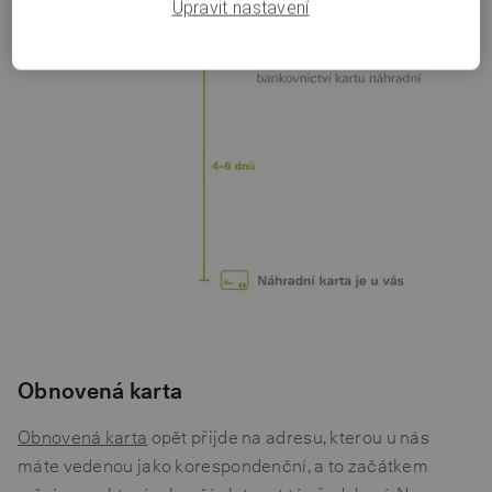
Upravit nastavení
Obnovená karta
Obnovená karta
opět přijde na adresu, kterou u nás
máte vedenou jako korespondenční, a to začátkem