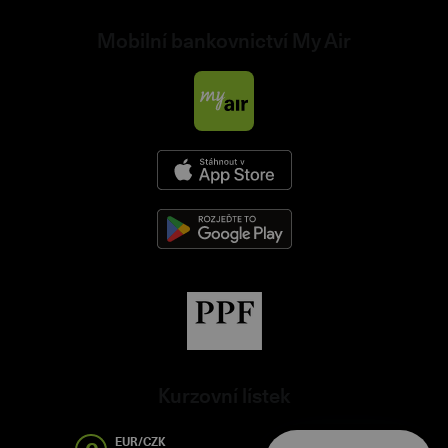
Mobilní bankovnictví My Air
Kurzovní lístek
EUR/CZK
USD/CZK