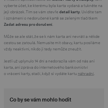
vyberte účet, ke kterému byla karta vydaná a ťukněte na
její obrázek. Tím se vám otevře
detail karty
. Uvidíte tam
i oznámení o nedoručené kartě se zeleným tlačítkem
Zadat adresu pro doručení
.
Může se ale stát, že se k nám karta ani nevrátí a někde
cestou se zatoulá. Nemusíte mít obavy, kartu posíláme
vždy neaktivní, nikdo ji tedy nemůže zneužít.
Jestli už uplynulo 14 dní a nedorazila vám od nás ani
karta, ani zpráva do internetového bankovnictví
o vrácení karty, stačí, když si vydáte kartu
náhradní
.
Co by se vám mohlo hodit