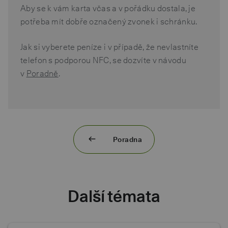
Aby se k vám karta včas a v pořádku dostala, je
potřeba mít dobře označený zvonek i schránku.
Jak si vyberete peníze i v případě, že nevlastníte
telefon s podporou NFC, se dozvíte v návodu
v
Poradně
.
Poradna
Další témata