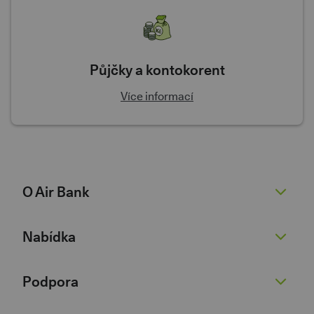
Půjčky a kontokorent
Více informací
O Air Bank
O nás
Nabídka
Žhavé novinky
Pro novináře
Běžný účet
Podpora
Kariéra 💚
Spořicí účet