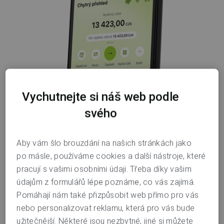
Vychutnejte si náš web podle
svého
Please be sure that even though Czech may be
Aby vám šlo brouzdání na našich stránkách jako
po másle, používáme cookies a další nástroje, které
difficult to understand for you, we will try to give
pracují s vašimi osobními údaji. Třeba díky vašim
you the best service we can. It is possible that
údajům z formulářů lépe poznáme, co vás zajímá.
nobody is able to communicate with you at the
Pomáhají nám také přizpůsobit web přímo pro vás
moment — like now.
nebo personalizovat reklamu, která pro vás bude
užitečnější. Některé jsou nezbytné, jiné si můžete