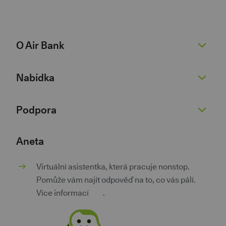
O Air Bank
O nás
Nabídka
Žhavé novinky
Pro novináře
Běžný účet
Podpora
Kariéra 💚
Spořicí účet
Dokumenty
Půjčky
Nenaleťte podvodníkům
Aneta
Dokumenty pro podnikatele
Kontokorent
Kurzovní lístek
Virtuální asistentka, která pracuje nonstop.
Kontakty
Hypotéky
Poradna
Pomůže vám najít odpověď na to, co vás pálí.
Investice a spoření
Pokračovat v žádosti
Více informací
zde
.
Pojištění
Aplikace třetích stran
Výhody za věrnost
Bezpečnost a soukromí